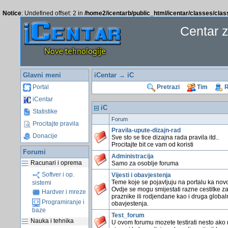
Notice
: Undefined offset: 2 in
/home2/icentarb/public_html/icentar/classes/cla
Centar 
Glavni meni
iCentar
→ iC
Portal
Pretrazi
Tim
R
iCentar
iC
Statistike
Forum
Procitajte pravila
Pravila-upute-dizajn-rad
Donacije
Sve sto se tice dizajna rada pravila itd..
Procitajte bit ce vam od koristi
Forumi
Administracija
Racunari i oprema
Samo za osoblje foruma
Softver i op.
Vijesti i obavjestenja
Teme koje se pojavljuju na portalu ka novo
sistemi
Ovdje se mogu smijestati razne cestitke z
Hardver i mreze
praznike ili rodjendane kao i druga global
Programiranje i
obavjestenja.
baze
Test_forum
Nauka i tehnika
U ovom forumu mozete testirati nesto ako 