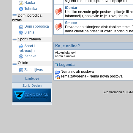
sigurni kako radi, isprobavati opcije itd.
Nauka
iCentar
Tehnika
Ukoliko neznate gdje postaviti pitanje ili n
Dom, porodica,
informaciju, postavite te je u ovaj forum.
biznis
Smece
Dom i porodica
Privremeno sklonjene diskutabilne teme. 
dana cuvati pa brisati ili vratiti. Korisnici n
Biznis
Sport i zabava
Ko je online?
Sport i
rekreacija
Aktivni clanovi:
Zabava
nema clanova
Ostalo
Legenda
Zanimljivosti
Nema novih postova
Tema zatvorena - Nema novih postova
Linkovi
Zonic Design
Sva vremena su GMT 