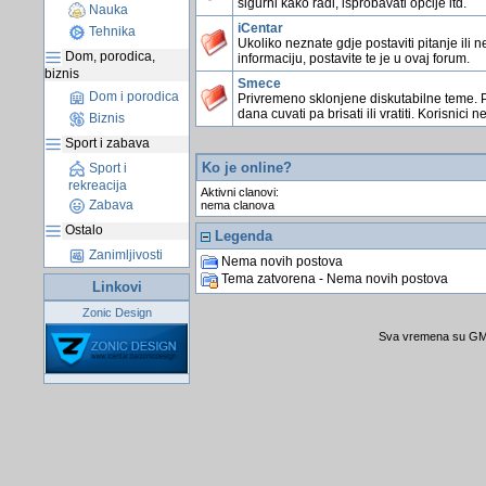
sigurni kako radi, isprobavati opcije itd.
Nauka
iCentar
Tehnika
Ukoliko neznate gdje postaviti pitanje ili n
Dom, porodica,
informaciju, postavite te je u ovaj forum.
biznis
Smece
Dom i porodica
Privremeno sklonjene diskutabilne teme. 
dana cuvati pa brisati ili vratiti. Korisnici n
Biznis
Sport i zabava
Ko je online?
Sport i
rekreacija
Aktivni clanovi:
Zabava
nema clanova
Ostalo
Legenda
Zanimljivosti
Nema novih postova
Tema zatvorena - Nema novih postova
Linkovi
Zonic Design
Sva vremena su GMT