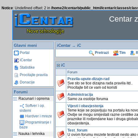
Notice
: Undefined offset: 2 in
/home2/icentarb/public_html/icentar/classes/cla
Centar 
Glavni meni
iCentar
→ iC
Portal
Pretrazi
Tim
R
iCentar
iC
Statistike
Forum
Procitajte pravila
Pravila-upute-dizajn-rad
Donacije
Sve sto se tice dizajna rada pravila itd..
Procitajte bit ce vam od koristi
Forumi
Administracija
Racunari i oprema
Samo za osoblje foruma
Softver i op.
Vijesti i obavjestenja
Teme koje se pojavljuju na portalu ka novo
sistemi
Ovdje se mogu smijestati razne cestitke z
Hardver i mreze
praznike ili rodjendane kao i druga global
Programiranje i
obavjestenja.
baze
Test_forum
Nauka i tehnika
U ovom forumu mozete testirati nesto ako 