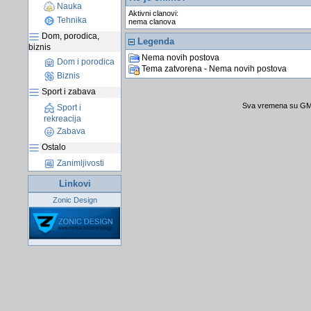
Nauka
Aktivni clanovi:
Tehnika
nema clanova
Dom, porodica,
Legenda
biznis
Nema novih postova
Dom i porodica
Tema zatvorena - Nema novih postova
Biznis
Sport i zabava
Sva vremena su GMT
Sport i
rekreacija
Zabava
Ostalo
Zanimljivosti
Linkovi
Zonic Design