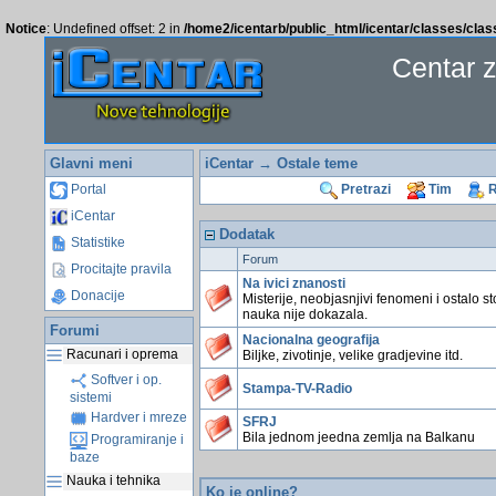
Notice
: Undefined offset: 2 in
/home2/icentarb/public_html/icentar/classes/cla
Centar 
Glavni meni
iCentar
→ Ostale teme
Portal
Pretrazi
Tim
R
iCentar
Dodatak
Statistike
Forum
Procitajte pravila
Na ivici znanosti
Donacije
Misterije, neobjasnjivi fenomeni i ostalo st
nauka nije dokazala.
Forumi
Nacionalna geografija
Racunari i oprema
Biljke, zivotinje, velike gradjevine itd.
Softver i op.
Stampa-TV-Radio
sistemi
Hardver i mreze
SFRJ
Bila jednom jeedna zemlja na Balkanu
Programiranje i
baze
Nauka i tehnika
Ko je online?