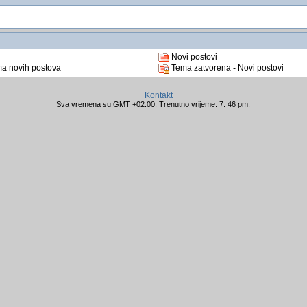
Novi postovi
a novih postova
Tema zatvorena - Novi postovi
Kontakt
Sva vremena su GMT +02:00. Trenutno vrijeme: 7: 46 pm.