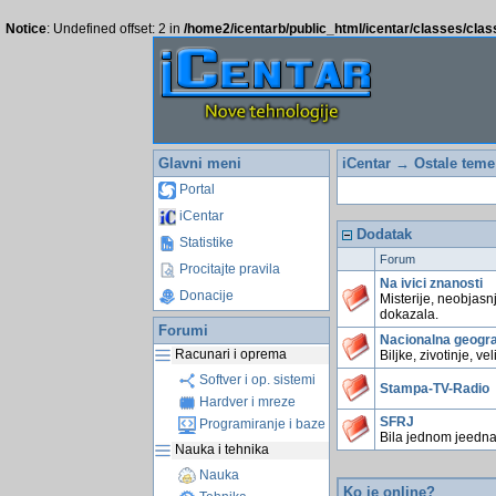
Notice
: Undefined offset: 2 in
/home2/icentarb/public_html/icentar/classes/cla
Glavni meni
iCentar
→ Ostale teme
Portal
iCentar
Dodatak
Statistike
Forum
Procitajte pravila
Na ivici znanosti
Donacije
Misterije, neobjasnj
dokazala.
Forumi
Nacionalna geogra
Racunari i oprema
Biljke, zivotinje, ve
Softver i op. sistemi
Stampa-TV-Radio
Hardver i mreze
SFRJ
Programiranje i baze
Bila jednom jeedna
Nauka i tehnika
Nauka
Ko je online?