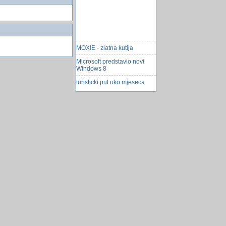
MOXIE - zlatna kutija
Microsoft predstavio novi
Windows 8
turisticki put oko mjeseca
Rover otkrio slanu vodu na
Marsu
Novi super materijal
Tornjak priznat kao pasmina
Pronadjeno 536 kilograma
blaga
Regresiona kriva
Igra. Pc. Gti Racing
Google profili će biti javni
Kako podijeliti HDMI signal
na viÅ¡e zaslona?
ZaÅ¡to su naÅ¡i letovi