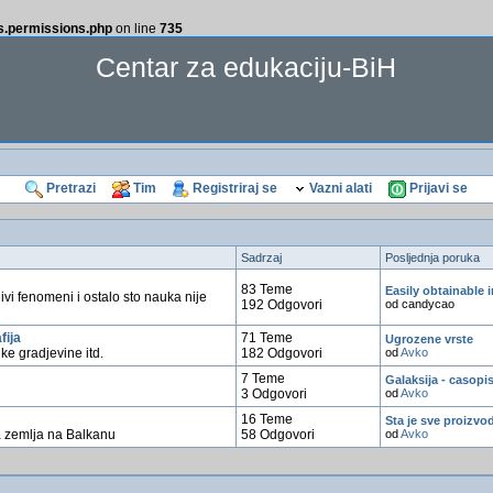
ss.permissions.php
on line
735
Centar za edukaciju-BiH
Pretrazi
Tim
Registriraj se
Vazni alati
Prijavi se
Sadrzaj
Posljednja poruka
83 Teme
Easily obtainable i
ivi fenomeni i ostalo sto nauka nije
192 Odgovori
od candycao
fija
71 Teme
Ugrozene vrste
like gradjevine itd.
182 Odgovori
od
Avko
7 Teme
Galaksija - casopi
3 Odgovori
od
Avko
16 Teme
Sta je sve proizvod
 zemlja na Balkanu
58 Odgovori
od
Avko