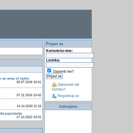
Prijavi se
Korisnicko ime:
Lozinka:
Zapamti me?
n an array of styles
30.07.2018 10:41
Zaboravili ste
lozinku?
07.11.2016 10:42
Registriraj se
s
Izdvojeno
14.10.2020 11:16
ila jugoslavija
17.10.2022 23:01