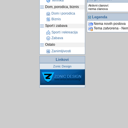
Tehnika
Aktivni clanovi:
Dom, porodica, biznis
nema clanova
Dom i porodica
Legenda
Biznis
Nema novih postova
Sport i zabava
Tema zatvorena - Nem
Sport i rekreacija
Zabava
Ostalo
Zanimljivosti
Linkovi
Zonic Design