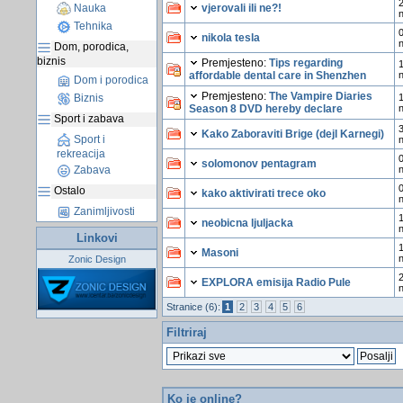
2
vjerovali ili ne?!
Nauka
Tehnika
0
nikola tesla
Dom, porodica,
biznis
Premjesteno:
Tips regarding
1
affordable dental care in Shenzhen
n
Dom i porodica
Premjesteno:
The Vampire Diaries
1
Biznis
Season 8 DVD hereby declare
n
Sport i zabava
3
Kako Zaboraviti Brige (dejl Karnegi)
Sport i
rekreacija
0
solomonov pentagram
Zabava
0
Ostalo
kako aktivirati trece oko
Zanimljivosti
1
neobicna ljuljacka
Linkovi
1
Masoni
Zonic Design
2
EXPLORA emisija Radio Pule
Stranice (6):
1
2
3
4
5
6
Filtriraj
Ko je online?