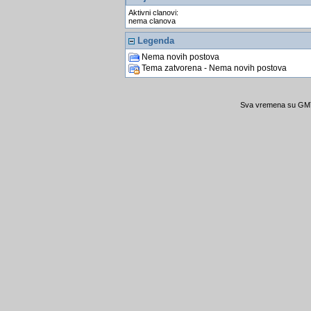
Aktivni clanovi:
nema clanova
Legenda
Nema novih postova
Tema zatvorena - Nema novih postova
Sva vremena su GMT 