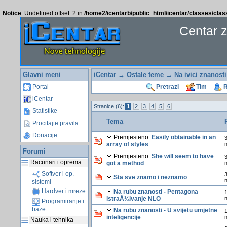
Notice
: Undefined offset: 2 in
/home2/icentarb/public_html/icentar/classes/cla
Centar 
Glavni meni
iCentar
→
Ostale teme
→ Na ivici znanosti
Portal
Pretrazi
Tim
R
iCentar
Stranice (6):
1
2
3
4
5
6
Statistike
Tema
Procitajte pravila
Donacije
Premjesteno:
Easily obtainable in an
3
array of styles
Forumi
Premjesteno:
She will seem to have
3
Racunari i oprema
got a method
Softver i op.
3
Sta sve znamo i neznamo
sistemi
Hardver i mreze
Na rubu znanosti - Pentagona
1
istraÅ¾ivanje NLO
Programiranje i
baze
Na rubu znanosti - U svijetu umjetne
1
inteligencije
Nauka i tehnika