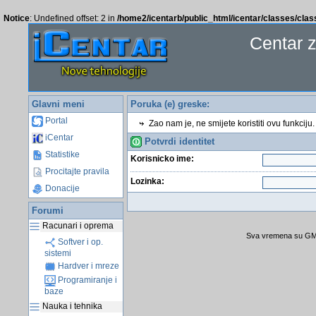
Notice
: Undefined offset: 2 in
/home2/icentarb/public_html/icentar/classes/cla
Centar 
Glavni meni
Poruka (e) greske:
Portal
Zao nam je, ne smijete koristiti ovu funkciju.
iCentar
Potvrdi identitet
Statistike
Korisnicko ime:
Procitajte pravila
Lozinka:
Donacije
Forumi
Racunari i oprema
Sva vremena su GMT
Softver i op.
sistemi
Hardver i mreze
Programiranje i
baze
Nauka i tehnika