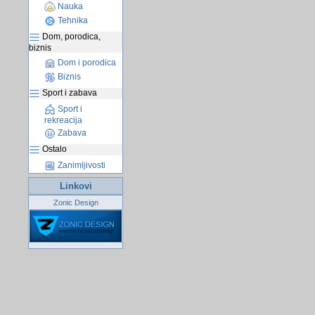
Nauka
Tehnika
Dom, porodica,
biznis
Dom i porodica
Biznis
Sport i zabava
Sport i
rekreacija
Zabava
Ostalo
Zanimljivosti
Linkovi
Zonic Design