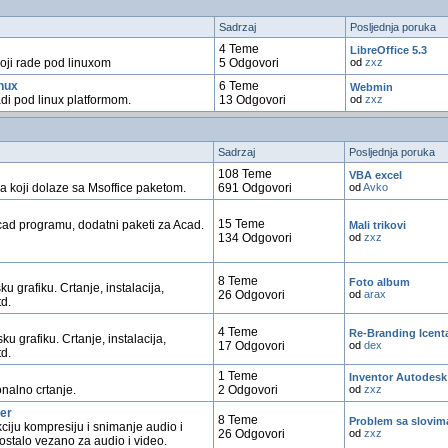
Sadrzaj
Posljednja poruka
4 Teme
LibreOffice 5.3
koji rade pod linuxom
5 Odgovori
od
zxz
inux
6 Teme
Webmin
radi pod linux platformom.
13 Odgovori
od
zxz
Sadrzaj
Posljednja poruka
108 Teme
VBA excel
a koji dolaze sa Msoffice paketom.
691 Odgovori
od
Avko
15 Teme
cad programu, dodatni paketi za Acad.
Mali trikovi
134 Odgovori
od
zxz
8 Teme
Foto album
u grafiku. Crtanje, instalacija,
26 Odgovori
od
arax
td.
4 Teme
Re-Branding Icenta
u grafiku. Crtanje, instalacija,
17 Odgovori
od
dex
td.
1 Teme
Inventor Autodesk
onalno crtanje.
2 Odgovori
od
zxz
ver
8 Teme
Problem sa slovi
ciju kompresiju i snimanje audio i
26 Odgovori
od
zxz
 ostalo vezano za audio i video.