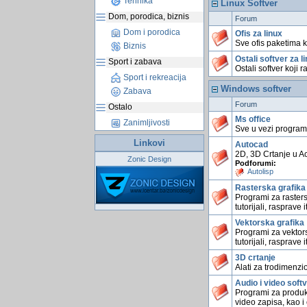
Tehnika
Linux Softver
Dom, porodica, biznis
Forum
Dom i porodica
Ofis za linux
Sve ofis paketima 
Biznis
Ostali softver za l
Sport i zabava
Ostali softver koji 
Sport i rekreacija
Windows softver
Zabava
Forum
Ostalo
Ms office
Zanimljivosti
Sve u vezi program
Linkovi
Autocad
2D, 3D Crtanje u A
Zonic Design
Podforumi:
Autolisp
Rasterska grafika
Programi za rastersk
tutorijali, rasprave i
Vektorska grafika
Programi za vektorsk
tutorijali, rasprave i
3D crtanje
Alati za trodimenzi
Audio i video soft
Programi za produk
video zapisa, kao i