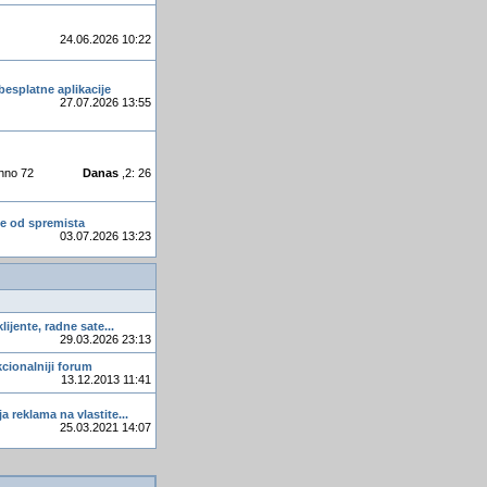
jezici, narjecja, naglasci
winCE.Net i Serial com
24.06.2026 10:22
Unlocker
besplatne aplikacije
Photoshop u primjeni
27.07.2026 13:55
prebrza voznja na autocesti
11 najboljih stranica za
ljubitelje filmova
hno 72
Danas
,2: 26
msysdb
Ko će kući odnijeti vrijedni
se od spremista
03.07.2026 13:23
zlatni kip?
Kako odabrati klima uređaj
klijente, radne sate...
29.03.2026 23:13
nkcionalniji forum
13.12.2013 11:41
a reklama na vlastite...
25.03.2021 14:07