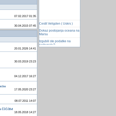
07.02.2017 01:35
Cestit Veligden ( Uskrs )
30.04.2015 07:45
Dokaz postojanja oceana na
Marsu
Izgubili ste podatke na
rachunalu?
20.01.2026 14:41
USB memorija za
jednokratnu upotrebu
Diferencijalne jednacine
30.03.2019 23:23
Kako prilagoditi stranicu za
mobilni telefon
04.12.2017 16:27
Rutiranje adsl modema
Biografija
r.ba
17.05.2020 23:27
bez muke nema nauke
PC za 15$
08.07.2011 14:07
Einsteinova vizija
ma ČčĆćĐđ
socijalističke ekonomije
18.05.2018 14:27