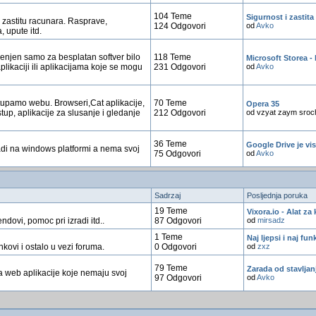
104 Teme
Sigurnost i zastita
 zastitu racunara. Rasprave,
124 Odgovori
od
Avko
, upute itd.
enjen samo za besplatan softver bilo
118 Teme
Microsoft Storea - 
aplikaciji ili aplikacijama koje se mogu
231 Odgovori
od
Avko
stupamo webu. Browseri,Cat aplikacije,
70 Teme
Opera 35
istup, aplikacije za slusanje i gledanje
212 Odgovori
od vzyat zaym sroc
36 Teme
Google Drive je vi
 radi na windows platformi a nema svoj
75 Odgovori
od
Avko
Sadrzaj
Posljednja poruka
19 Teme
Vixora.io - Alat za 
endovi, pomoc pri izradi itd..
87 Odgovori
od
mirsadz
1 Teme
Naj ljepsi i naj fu
inkovi i ostalo u vezi foruma.
0 Odgovori
od
zxz
79 Teme
Zarada od stavljanj
a web aplikacije koje nemaju svoj
97 Odgovori
od
Avko