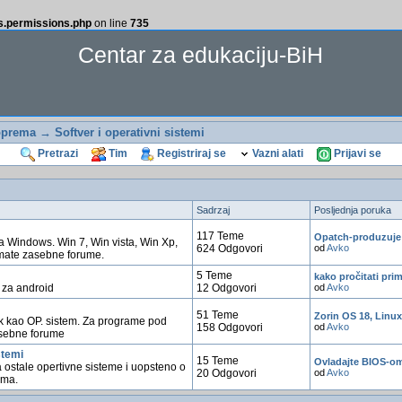
ss.permissions.php
on line
735
Centar za edukaciju-BiH
oprema
→ Softver i operativni sistemi
Pretrazi
Tim
Registriraj se
Vazni alati
Prijavi se
Sadrzaj
Posljednja poruka
117 Teme
Opatch-produzuje
a Windows. Win 7, Win vista, Win Xp,
624 Odgovori
od
Avko
imate zasebne forume.
5 Teme
kako pročitati pri
 za android
12 Odgovori
od
Avko
51 Teme
Zorin OS 18, Linu
k kao OP. sistem. Za programe pod
158 Odgovori
od
Avko
asebne forume
stemi
15 Teme
Ovladajte BIOS-om:
 ostale opertivne sisteme i uopsteno o
20 Odgovori
od
Avko
ima.