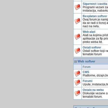
Sigurnost i zastita
Programi vezani za
instalacija, nabavka
Besplatan softver
Ovaj forum je namij
da se radi o licnoj 
naci na netu.
Web alati
Alati sa kojima pri
aplikacije za ftp pr
preko weba itd.
Ostali softver
Ostali softver koji
tematski forum
Web softver
Forum
CMS
Platforme, dizajn,tr
Forumi
Upute, instalacija,l
Ostalo na webu
Diskusije vezane z
tematski forum.