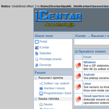
Notice
: Undefined offset: 2 in
/home2/icentarb/public_html/icentar/classes/cla
Glavni meni
iCentar
→
Racunari i 
Portal
iCentar
Operativni sistemi
Statistike
Forum
Procitajte pravila
Windows
Donacije
Sve o OP. sistemim
Win 98 Za softver 
Forumi
Android
Racunari i oprema
Sva pitanja vezana
Softver i op. sistemi
Linux
Sve vezano za linu
Hardver i mreze
linux-som imate z
Programiranje i baze
Ostali opertivni si
Nauka i tehnika
diskusije vezane za
operativnim sistem
Nauka