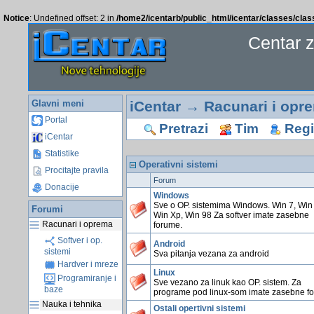
Notice
: Undefined offset: 2 in
/home2/icentarb/public_html/icentar/classes/cla
Centar 
Glavni meni
iCentar
→
Racunari i opr
Portal
Pretrazi
Tim
Regis
iCentar
Statistike
Operativni sistemi
Procitajte pravila
Forum
Donacije
Windows
Sve o OP. sistemima Windows. Win 7, Win 
Forumi
Win Xp, Win 98 Za softver imate zasebne
Racunari i oprema
forume.
Softver i op.
Android
sistemi
Sva pitanja vezana za android
Hardver i mreze
Linux
Programiranje i
Sve vezano za linuk kao OP. sistem. Za
baze
programe pod linux-som imate zasebne f
Nauka i tehnika
Ostali opertivni sistemi