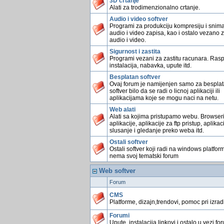
3D crtanje
Alati za trodimenzionalno crtanje.
Audio i video softver
Programi za produkciju kompresiju i snim
audio i video zapisa, kao i ostalo vezano 
audio i video.
Sigurnost i zastita
Programi vezani za zastitu racunara. Rasp
instalacija, nabavka, upute itd.
Besplatan softver
Ovaj forum je namijenjen samo za bespla
softver bilo da se radi o licnoj aplikaciji ili
aplikacijama koje se mogu naci na netu.
Web alati
Alati sa kojima pristupamo webu. Browser
aplikacije, aplikacije za ftp pristup, aplikac
slusanje i gledanje preko weba itd.
Ostali softver
Ostali softver koji radi na windows platform
nema svoj tematski forum
Web softver
Forum
CMS
Platforme, dizajn,trendovi, pomoc pri izradi 
Forumi
Upute, instalacija,linkovi i ostalo u vezi fo