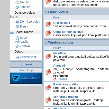
diskusije vezane za ostale opertivne siste
Nauka
uopsteno o operativnim sistemima.
Tehnika
Linux Softver
Dom, porodica,
biznis
Forum
Dom i porodica
Ofis za linux
Sve ofis paketima koji rade pod linuxom
Biznis
Ostali softver za linux
Sport i zabava
Ostali softver koji radi pod linux platformo
Sport i
rekreacija
Windows softver
Zabava
Forum
Ostalo
Ms office
Sve u vezi programa koji dolaze sa Msoffi
Zanimljivosti
paketom.
Linkovi
Autocad
2D, 3D Crtanje u Acad programu, dodatni 
Zonic Design
za Acad.
Podforumi:
Autolisp
Rasterska grafika
Programi za rastersku grafiku. Crtanje,
instalacija, tutorijali, rasprave itd.
Vektorska grafika
Programi za vektorsku grafiku. Crtanje,
instalacija, tutorijali, rasprave itd.