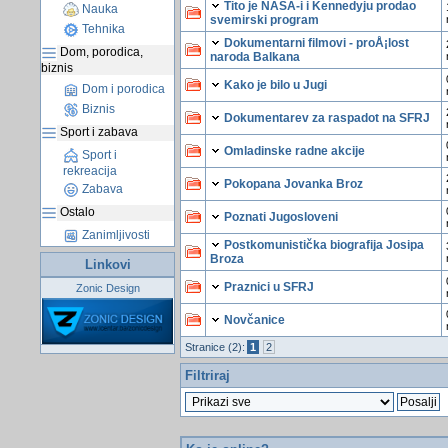
Tito je NASA-i i Kennedyju prodao
Nauka
svemirski program
Tehnika
Dokumentarni filmovi - proÅ¡lost
Dom, porodica,
naroda Balkana
biznis
Kako je bilo u Jugi
Dom i porodica
Biznis
Dokumentarev za raspadot na SFRJ
Sport i zabava
Omladinske radne akcije
Sport i
rekreacija
Pokopana Jovanka Broz
Zabava
Ostalo
Poznati Jugosloveni
Zanimljivosti
Postkomunistička biografija Josipa
Broza
Linkovi
Praznici u SFRJ
Zonic Design
Novčanice
Stranice (2):
1
2
Filtriraj