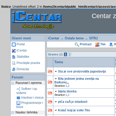
Notice
: Undefined offset: 2 in
/home2/icentarb/public_html/icentar/classes/cla
Centar 
Glavni meni
iCentar
→
Ostale teme
→ SFRJ
Portal
Pretrazi
Tim
R
iCentar
Stranice (2):
1
2
Statistike
Tema
Procitajte pravila
Donacije
Sta je sve proizvodila jugoslavija
Forumi
Bila jednom jedna zemlja na
Balkanu,,,
Racunari i oprema
Stranice:
1
,
2
Softver i op.
bijela titovka
sistemi
Stranice:
1
,
2
Hardver i mreze
pića vaÅ¡e mladosti
Programiranje i
baze
Kolač koji je volio Tito
Nauka i tehnika