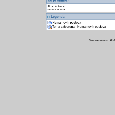
Ko je online?
Aktivni clanovi:
nema clanova
Legenda
Nema novih postova
Tema zatvorena - Nema novih postova
Sva vremena su GMT 