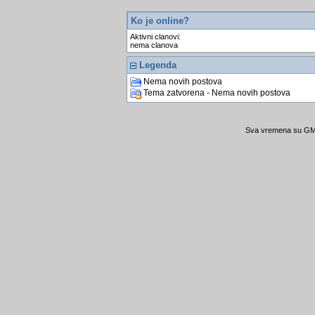
Ko je online?
Aktivni clanovi:
nema clanova
Legenda
Nema novih postova
Tema zatvorena - Nema novih postova
Sva vremena su GMT