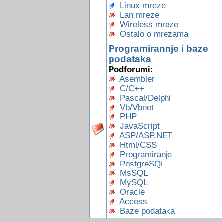
Linux mreze
Lan mreze
Wireless mreze
Ostalo o mrezama
Programirannje i baze
podataka
Podforumi:
Asembler
C/C++
Pascal/Delphi
Vb/Vbnet
PHP
JavaScript
ASP/ASP.NET
Html/CSS
Programiranje
PostgreSQL
MsSQL
MySQL
Oracle
Access
Baze podataka