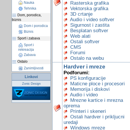
Rasterska grafika
Nauka
Vektorska grafika
Tehnika
3D crtanje
Dom, porodica,
Audio i video softver
biznis
Sigurnost i zastita
Dom i porodica
Besplatan softver
Biznis
Web alati
Sport i zabava
Ostali softver
Sport i
CMS
rekreacija
Forumi
Zabava
Ostalo na webu
Ostalo
Hardver i mreze
Zanimljivosti
Podforumi:
Linkovi
PS konfiguracije
Maticne ploce i procesori
Zonic Design
Memorija i diskovi
Audio i video
Mrezne kartice i mrezna
oprema
Printeri i skeneri
Ostali hardver i prikljucni
uredaji
Windows mreze