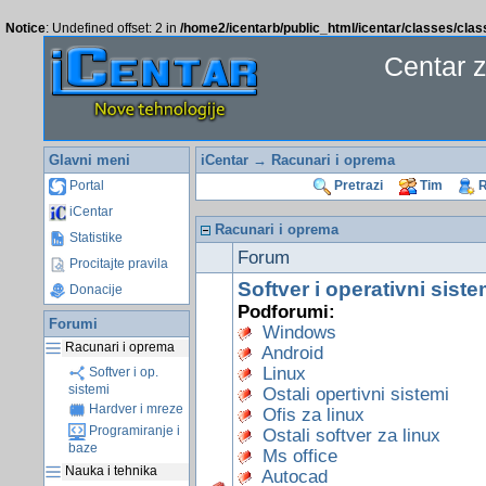
Notice
: Undefined offset: 2 in
/home2/icentarb/public_html/icentar/classes/cla
Centar 
Glavni meni
iCentar
→ Racunari i oprema
Portal
Pretrazi
Tim
R
iCentar
Racunari i oprema
Statistike
Forum
Procitajte pravila
Softver i operativni siste
Donacije
Podforumi:
Forumi
Windows
Racunari i oprema
Android
Linux
Softver i op.
sistemi
Ostali opertivni sistemi
Hardver i mreze
Ofis za linux
Programiranje i
Ostali softver za linux
baze
Ms office
Nauka i tehnika
Autocad