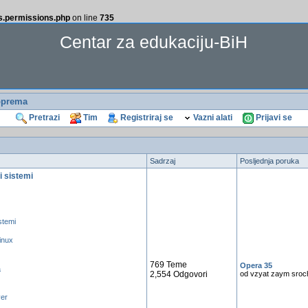
ss.permissions.php
on line
735
Centar za edukaciju-BiH
oprema
Pretrazi
Tim
Registriraj se
Vazni alati
Prijavi se
Sadrzaj
Posljednja poruka
i sistemi
istemi
linux
769 Teme
Opera 35
a
2,554 Odgovori
od vzyat zaym sroc
ver