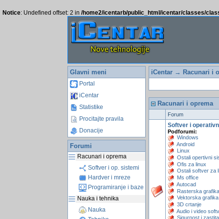
Notice
: Undefined offset: 2 in
/home2/icentarb/public_html/icentar/classes/cla
Glavni meni
iCentar
→ Racunari i 
Portal
iCentar
Racunari i oprema
Statistike
Forum
Procitajte pravila
Softver i operativn
Donacije
Podforumi:
Windows
Android
Forumi
Linux
Racunari i oprema
Ostali opertivni s
Ofis za linux
Softver i op. sistemi
Ostali softver za 
Hardver i mreze
Ms office
Autocad
Programiranje i baze
Rasterska grafik
Vektorska grafika
Nauka i tehnika
3D crtanje
Nauka
Audio i video soft
Sigurnost i zastita