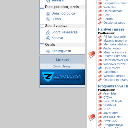
Tehnika
Besplatan softver
Dom, porodica, biznis
Web alati
Ostali softver
Dom i porodica
CMS
Forumi
Biznis
Ostalo na webu
Sport i zabava
Hardver i mreze
Sport i rekreacija
Podforumi:
PS konfiguracije
Zabava
Maticne ploce i p
Ostalo
Memorija i diskovi
Audio i video
Zanimljivosti
Mrezne kartice i
Printeri i skeneri
Linkovi
Ostali hardver i pr
Windows mreze
Zonic Design
Linux mreze
Lan mreze
Wireless mreze
Ostalo o mrezam
Programirannje i 
Podforumi:
Asembler
C/C++
Pascal/Delphi
Vb/Vbnet
PHP
JavaScript
ASP/ASP.NET
Html/CSS
Programiranje