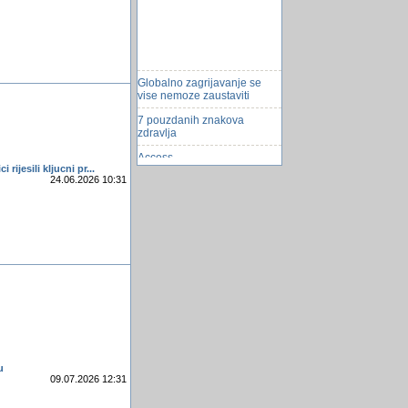
Globalno zagrijavanje se
vise nemoze zaustaviti
7 pouzdanih znakova
zdravlja
Access
rijesili kljucni pr...
Facebook najgori izum prve
24.06.2026 10:31
decenije ovog vijeka
Sve Å¡to niste znali o
pripremi koÅ¾e za sunčanje
posso usare litaliano
C++ primjeri
Kolač koji je volio Tito
Reklame na wikipediji
Zaboravite punjache - ove
baterije che trajati godinama!
u
09.07.2026 12:31
Mobitel prevare