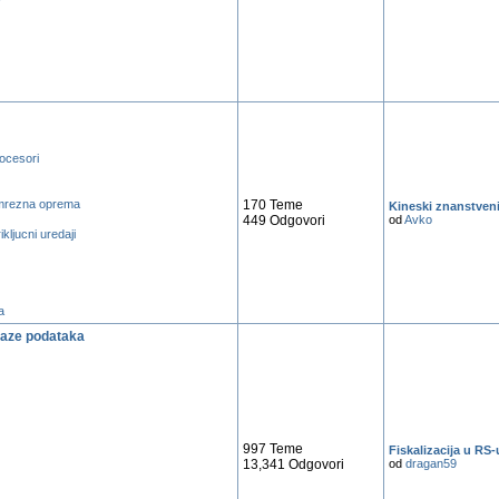
rocesori
 mrezna oprema
170 Teme
Kineski znanstvenici 
449 Odgovori
od
Avko
ikljucni uredaji
a
baze podataka
997 Teme
Fiskalizacija u RS-
13,341 Odgovori
od
dragan59