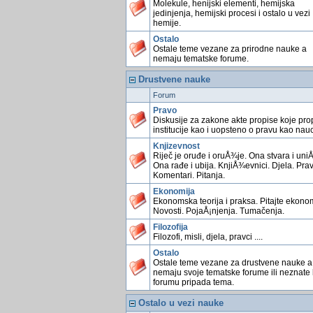
Molekule, henijski elementi, hemijska
jedinjenja, hemijski procesi i ostalo u vezi
hemije.
Ostalo
Ostale teme vezane za prirodne nauke a
nemaju tematske forume.
Drustvene nauke
Forum
Pravo
Diskusije za zakone akte propise koje pro
institucije kao i uopsteno o pravu kao nauc
Knjizevnost
Riječ je oruđe i oruÅ¾je. Ona stvara i uniÅ
Ona rađe i ubija. KnjiÅ¾evnici. Djela. Prav
Komentari. Pitanja.
Ekonomija
Ekonomska teorija i praksa. Pitajte ekonom
Novosti. PojaÅ¡njenja. Tumačenja.
Filozofija
Filozofi, misli, djela, pravci ....
Ostalo
Ostale teme vezane za drustvene nauke a
nemaju svoje tematske forume ili neznate
forumu pripada tema.
Ostalo u vezi nauke