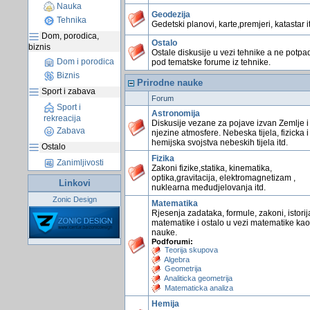
Nauka
Geodezija
Tehnika
Gedetski planovi, karte,premjeri, katastar i
Dom, porodica,
Ostalo
biznis
Ostale diskusije u vezi tehnike a ne potpa
Dom i porodica
pod tematske forume iz tehnike.
Biznis
Prirodne nauke
Sport i zabava
Forum
Sport i
Astronomija
rekreacija
Diskusije vezane za pojave izvan Zemlje i
Zabava
njezine atmosfere. Nebeska tijela, fizicka i
hemijska svojstva nebeskih tijela itd.
Ostalo
Fizika
Zanimljivosti
Zakoni fizike,statika, kinematika,
optika,gravitacija, elektromagnetizam ,
Linkovi
nuklearna međudjelovanja itd.
Zonic Design
Matematika
Rjesenja zadataka, formule, zakoni, istorij
matematike i ostalo u vezi matematike kao
nauke.
Podforumi:
Teorija skupova
Algebra
Geometrija
Analiticka geometrija
Matematicka analiza
Hemija