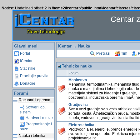
Notice
: Undefined offset: 2 in
/home2/icentarb/public_html/icentar/classes/cla
Centar 
Glavni meni
iCentar
→ Nauka
Portal
Pretrazi
Tim
R
iCentar
Tehnicke nauke
Statistike
Forum
Procitajte pravila
Masinstvo
Donacije
Mehanika, termodinamika, mehanika fluid
nauka o materijalima i tehnologija obrade
Forumi
materijala,sistemi za hlađenje i grejanje,
postrojenja, industrijska oprema i maÅ¡ine 
Racunari i oprema
Gradjevina
Softver i op.
Sve u vezi gradnje svih vrsta arhitektonski
sistemi
zgrada, cesta, Å¾eljezničkih pruga, mosto
tunela, vodovoda , gradjevinska statika itd
Hardver i mreze
Programiranje i
Elektrotehnika
baze
Proizvodnja el. energije, prenos energije k
sve vrste njene upotrebe. Elekricna mjeren
Nauka i tehnika
projektovanje itd.