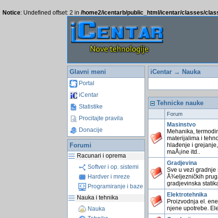
Notice
: Undefined offset: 2 in
/home2/icentarb/public_html/icentar/classes/cla
Glavni meni
iCentar
→ Nauka
Portal
iCentar
Tehnicke nauke
Statistike
Forum
Procitajte pravila
Masinstvo
Donacije
Mehanika, termodin
materijalima i tehn
Forumi
hlađenje i grejanje,
maÅ¡ine itd..
Racunari i oprema
Gradjevina
Softver i op. sistemi
Sve u vezi gradnje 
Å¾eljezničkih prug
Hardver i mreze
gradjevinska statika
Programiranje i baze
Elektrotehnika
Nauka i tehnika
Proizvodnja el. ene
njene upotrebe. Ele
Nauka