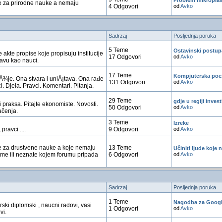
Problem mikroplas
e za prirodne nauke a nemaju
4 Odgovori
od
Avko
Sadrzaj
Posljednja poruka
5 Teme
Ostavinski postup
 akte propise koje propisuju institucije
17 Odgovori
od
Avko
ravu kao nauci.
17 Teme
Kompjuterska poe
uÅ¾je. Ona stvara i uniÅ¡tava. Ona rađe
131 Odgovori
od
Avko
i. Djela. Pravci. Komentari. Pitanja.
29 Teme
gdje u regiji invest
 praksa. Pitajte ekonomiste. Novosti.
50 Odgovori
od
Avko
ačenja.
3 Teme
Izreke
 pravci ....
9 Odgovori
od
Avko
 za drustvene nauke a koje nemaju
13 Teme
Učiniti ljude koje n
ume ili neznate kojem forumu pripada
6 Odgovori
od
Avko
Sadrzaj
Posljednja poruka
1 Teme
Nagodba za Googl
ski diplomski , naucni radovi, vasi
1 Odgovori
od
Avko
vi.