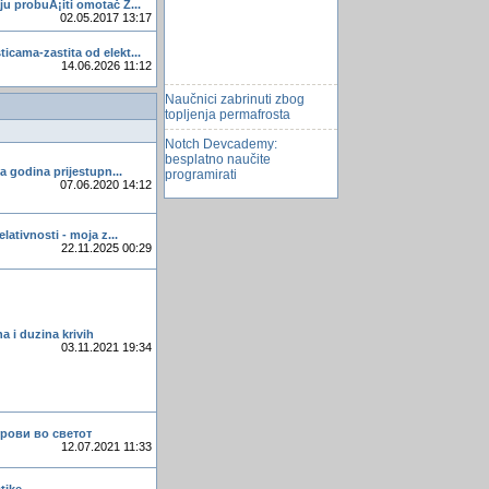
u probuÅ¡iti omotač Z...
02.05.2017 13:17
icama-zastita od elekt...
14.06.2026 11:12
Naučnici zabrinuti zbog
topljenja permafrosta
Notch Devcademy:
besplatno naučite
programirati
ta godina prijestupn...
07.06.2020 14:12
povuklo licni meni u u donji
desni ćoÅ¡ak
elativnosti - moja z...
Koju igricu vi igrate
22.11.2025 00:29
ViÅ¡e od milion korisnika
preuzelo Appleov OS Lion
Aforizmi
a i duzina krivih
Kod Mostara nalaziste nafte
03.11.2021 19:34
super vojnici
Å umadinac pronasao
besplatno grijanje za cijelu
zemlju
трови во светот
12.07.2021 11:33
Pomoć oko procedure