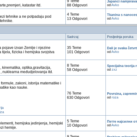
9 Teme
Japanci namjeravaj
rte,premjeri, katastar itd.
88 Odgovori
od
Avko
4 Teme
Tkanina s nanocest
vezi tehnike a ne potpadaju pod
13 Odgovori
od
Avko
tehnike.
Sadrzaj
Posljednja poruka
 pojave izvan Zemlje i njezine
35 Teme
Dali je svaka četvr
ijela, fizicka i hemijska svojstva
101 Odgovori
od
Avko
8 Teme
Specijalna teorija r
a, kinematika, optika,gravitacija,
58 Odgovori
od
zxz
, nuklearna međudjelovanja itd.
formule, zakoni, istorija matematike i
matike kao nauke.
76 Teme
Povrsina, zapremin
630 Odgovori
od
roza
ija
iza
5 Teme
Петте најсилни о
elementi, hemijska jedinjenja, hemijski
10 Odgovori
od
Avko
ezi hemije.
9 Teme