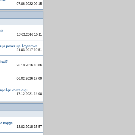
tike
Ciscenje voca i povrca od
07.06.2022 09:15
pesticida
MWC 2015 - 10 najboljih
novih pametnih telefona na
svijetu
Kutlače iz Kine opasne po
ak
zdravlje
18.02.2016 15:11
bolovanje zbog mamurluka
zija povezuje Å¾anrove
21.03.2017 10:51
4-D printanje
AlterSend
irati?
26.10.2016 10:06
Tempo Vranica Mostar
Al Jazeera Balkans -
06.02.2026 17:09
Pripreme za odbrojavanje
počinju
ajviÅ¡e volite digi...
Canon, PowerShot, G12
17.12.2021 14:00
Postavljanje stranice na
internet
e knjige
13.02.2018 15:57