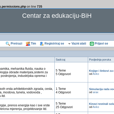
ss.permissions.php
on line
735
Centar za edukaciju-BiH
Pretrazi
Tim
Registriraj se
Vazni alati
Prijavi se
Sadrzaj
Posljednja poruka
amika, mehanika fluida, nauka o
5 Teme
Knjige i linkovi z
ologija obrade materijala,sistemi za
5 Odgovori
od
Avko
 postrojenja, industrijska oprema i
svih vrsta arhitektonskih zgrada, cesta,
1 Teme
Simulacija rada vo
a, mostova, tunela, vodovoda ,
4 Odgovori
od
arax
 itd.
5 Teme
Kinezi testirali sol
rgije, prenos energije kao i sve vrste
25 Odgovori
od
Avko
kricna mjerenja, projektovanje itd.