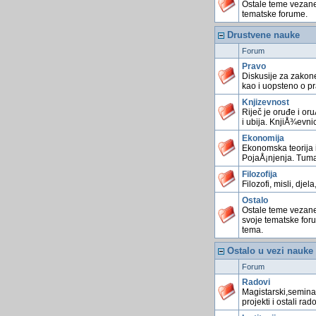
Ostale teme vezan
tematske forume.
Drustvene nauke
Forum
Pravo
Diskusije za zakone
kao i uopsteno o p
Knjizevnost
Riječ je oruđe i or
i ubija. KnjiÅ¾evnic
Ekonomija
Ekonomska teorija i
PojaÅ¡njenja. Tum
Filozofija
Filozofi, misli, djela,
Ostalo
Ostale teme vezane
svoje tematske for
tema.
Ostalo u vezi nauke
Forum
Radovi
Magistarski,seminar
projekti i ostali rado