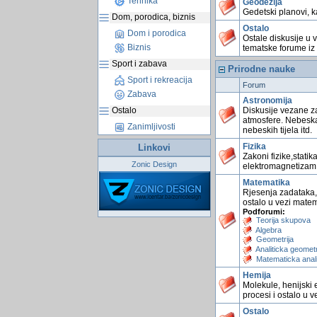
Tehnika
Geodezija
Gedetski planovi, ka
Dom, porodica, biznis
Ostalo
Dom i porodica
Ostale diskusije u 
Biznis
tematske forume iz 
Sport i zabava
Prirodne nauke
Sport i rekreacija
Forum
Zabava
Astronomija
Diskusije vezane za
Ostalo
atmosfere. Nebeska t
Zanimljivosti
nebeskih tijela itd.
Fizika
Linkovi
Zakoni fizike,statik
Zonic Design
elektromagnetizam 
Matematika
Rjesenja zadataka, 
ostalo u vezi mate
Podforumi:
Teorija skupova
Algebra
Geometrija
Analiticka geometr
Matematicka anal
Hemija
Molekule, henijski 
procesi i ostalo u v
Ostalo