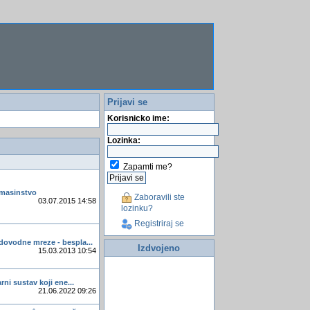
Prijavi se
Korisnicko ime:
Lozinka:
Zapamti me?
a masinstvo
Zaboravili ste
03.07.2015 14:58
lozinku?
Registriraj se
dovodne mreze - bespla...
Izdvojeno
15.03.2013 10:54
arni sustav koji ene...
21.06.2022 09:26