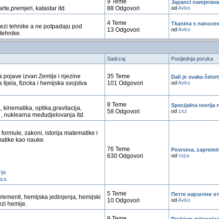
9 Teme
Japanci namjeravaj
rte,premjeri, katastar itd.
88 Odgovori
od
Avko
4 Teme
Tkanina s nanocest
vezi tehnike a ne potpadaju pod
13 Odgovori
od
Avko
tehnike.
Sadrzaj
Posljednja poruka
 pojave izvan Zemlje i njezine
35 Teme
Dali je svaka četvr
ijela, fizicka i hemijska svojstva
101 Odgovori
od
Avko
8 Teme
Specijalna teorija r
a, kinematika, optika,gravitacija,
58 Odgovori
od
zxz
, nuklearna međudjelovanja itd.
formule, zakoni, istorija matematike i
matike kao nauke.
76 Teme
Povrsina, zapremin
630 Odgovori
od
roza
ija
iza
5 Teme
Петте најсилни о
elementi, hemijska jedinjenja, hemijski
10 Odgovori
od
Avko
ezi hemije.
9 Teme