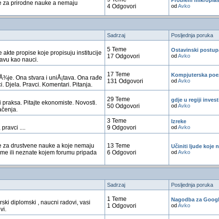
Problem mikroplas
e za prirodne nauke a nemaju
4 Odgovori
od
Avko
Sadrzaj
Posljednja poruka
5 Teme
Ostavinski postup
 akte propise koje propisuju institucije
17 Odgovori
od
Avko
ravu kao nauci.
17 Teme
Kompjuterska poe
uÅ¾je. Ona stvara i uniÅ¡tava. Ona rađe
131 Odgovori
od
Avko
i. Djela. Pravci. Komentari. Pitanja.
29 Teme
gdje u regiji invest
 praksa. Pitajte ekonomiste. Novosti.
50 Odgovori
od
Avko
ačenja.
3 Teme
Izreke
 pravci ....
9 Odgovori
od
Avko
 za drustvene nauke a koje nemaju
13 Teme
Učiniti ljude koje n
ume ili neznate kojem forumu pripada
6 Odgovori
od
Avko
Sadrzaj
Posljednja poruka
1 Teme
Nagodba za Googl
ski diplomski , naucni radovi, vasi
1 Odgovori
od
Avko
vi.