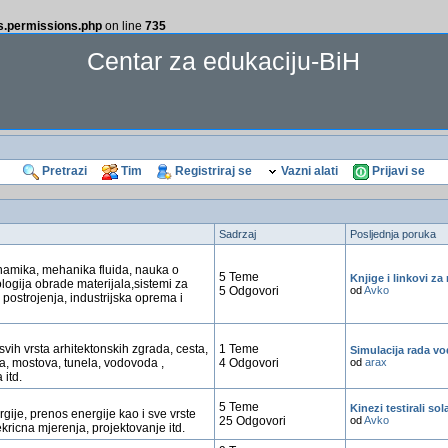
ss.permissions.php
on line
735
Centar za edukaciju-BiH
Pretrazi
Tim
Registriraj se
Vazni alati
Prijavi se
Sadrzaj
Posljednja poruka
amika, mehanika fluida, nauka o
5 Teme
Knjige i linkovi z
ologija obrade materijala,sistemi za
5 Odgovori
od
Avko
 postrojenja, industrijska oprema i
svih vrsta arhitektonskih zgrada, cesta,
1 Teme
Simulacija rada vo
a, mostova, tunela, vodovoda ,
4 Odgovori
od
arax
 itd.
5 Teme
Kinezi testirali sol
rgije, prenos energije kao i sve vrste
25 Odgovori
od
Avko
kricna mjerenja, projektovanje itd.