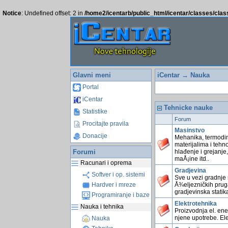
Notice
: Undefined offset: 2 in
/home2/icentarb/public_html/icentar/classes/cla
Glavni meni
iCentar
→ Nauka
Portal
iCentar
Tehnicke nauke
Statistike
Forum
Procitajte pravila
Masinstvo
Donacije
Mehanika, termodin
materijalima i tehn
Forumi
hlađenje i grejanje,
maÅ¡ine itd..
Racunari i oprema
Gradjevina
Softver i op. sistemi
Sve u vezi gradnje 
Å¾eljezničkih prug
Hardver i mreze
gradjevinska statika
Programiranje i baze
Elektrotehnika
Nauka i tehnika
Proizvodnja el. ene
njene upotrebe. Ele
Nauka