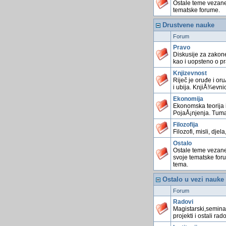
Ostale teme vezan
tematske forume.
Drustvene nauke
Forum
Pravo
Diskusije za zakone
kao i uopsteno o p
Knjizevnost
Riječ je oruđe i or
i ubija. KnjiÅ¾evnic
Ekonomija
Ekonomska teorija i
PojaÅ¡njenja. Tum
Filozofija
Filozofi, misli, djela,
Ostalo
Ostale teme vezane
svoje tematske for
tema.
Ostalo u vezi nauke
Forum
Radovi
Magistarski,seminar
projekti i ostali rado