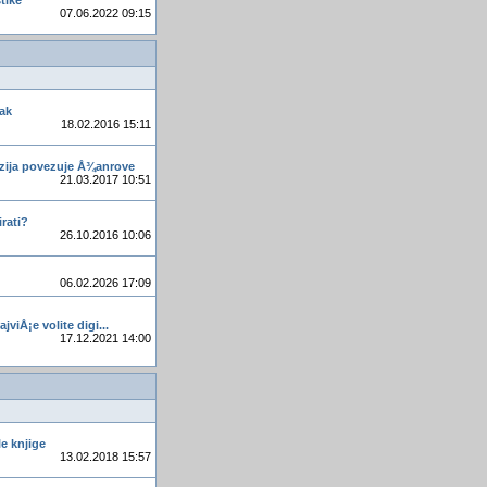
tike
Access i GoogleMaps
07.06.2022 09:15
Koji osnovni procesi na
Windowsima često skrivaju
viruse?
Krizaljka
ak
moÅ¾e li se stilizirat
18.02.2016 15:11
PREGLEDAJ polje/dugme
Najpoznatiji film o
zija povezuje Å¾anrove
21.03.2017 10:51
Beatlesima u kinima
moderno ropstvo
irati?
26.10.2016 10:06
Problem
e-mail iz Accessa
06.02.2026 17:09
Zadnji voz za izbjegavanja
kataklizme
ajviÅ¡e volite digi...
17.12.2021 14:00
e knjige
13.02.2018 15:57