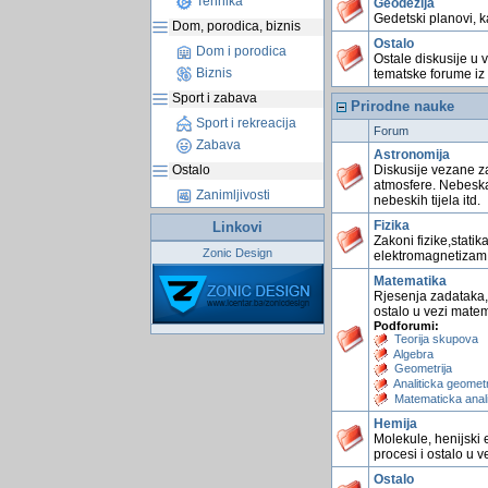
Tehnika
Geodezija
Gedetski planovi, ka
Dom, porodica, biznis
Ostalo
Dom i porodica
Ostale diskusije u 
Biznis
tematske forume iz 
Sport i zabava
Prirodne nauke
Sport i rekreacija
Forum
Zabava
Astronomija
Diskusije vezane za
Ostalo
atmosfere. Nebeska t
Zanimljivosti
nebeskih tijela itd.
Fizika
Linkovi
Zakoni fizike,statik
Zonic Design
elektromagnetizam 
Matematika
Rjesenja zadataka, 
ostalo u vezi mate
Podforumi:
Teorija skupova
Algebra
Geometrija
Analiticka geometr
Matematicka anal
Hemija
Molekule, henijski 
procesi i ostalo u v
Ostalo