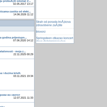
u probuÅ¡iti omotač Z...
02.05.2017 13:17
icama-zastita od elekt...
14.06.2026 11:12
Strah od porasta troÅ¡kova
zdravstvene zaÅ¡tite
bloxorz
Springsteen otkazao koncert
ta godina prijestupn...
zbog diskriminirajućeg
07.06.2020 14:12
zakona
javascript kod za uzimanje
elativnosti - moja z...
podataka iz html forme
22.11.2025 00:29
Tajna Keopsove piramide
HirurÅ¡ki lijepak
Foxit Reader
a i duzina krivih
03.11.2021 19:34
Dual Boot, Linux i Windows.
Provjerite ima li vase lozinke
Kreiranje text fajla sa
tabulatorima
трови во светот
12.07.2021 11:33
Zabrana duplog unosa