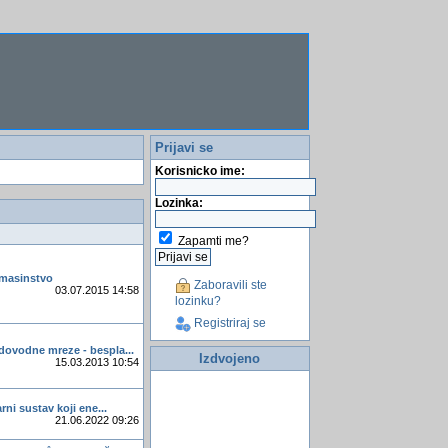
Prijavi se
Korisnicko ime:
Lozinka:
Zapamti me?
a masinstvo
Zaboravili ste
03.07.2015 14:58
lozinku?
Registriraj se
dovodne mreze - bespla...
Izdvojeno
15.03.2013 10:54
arni sustav koji ene...
21.06.2022 09:26