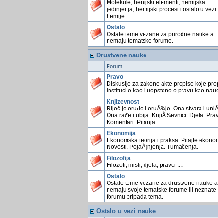
Molekule, henijski elementi, hemijska
jedinjenja, hemijski procesi i ostalo u vezi
hemije.
Ostalo
Ostale teme vezane za prirodne nauke a
nemaju tematske forume.
Drustvene nauke
Forum
Pravo
Diskusije za zakone akte propise koje pro
institucije kao i uopsteno o pravu kao nauc
Knjizevnost
Riječ je oruđe i oruÅ¾je. Ona stvara i uniÅ
Ona rađe i ubija. KnjiÅ¾evnici. Djela. Prav
Komentari. Pitanja.
Ekonomija
Ekonomska teorija i praksa. Pitajte ekonom
Novosti. PojaÅ¡njenja. Tumačenja.
Filozofija
Filozofi, misli, djela, pravci ....
Ostalo
Ostale teme vezane za drustvene nauke a
nemaju svoje tematske forume ili neznate
forumu pripada tema.
Ostalo u vezi nauke