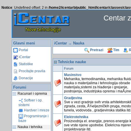
Notice
: Undefined offset: 2 in
/home2/icentarb/public_html/icentar/classes/cla
Centar 
Glavni meni
iCentar
→ Nauka
Portal
Pretrazi
Tim
R
iCentar
Tehnicke nauke
Statistike
Forum
Procitajte pravila
Masinstvo
Donacije
Mehanika, termodinamika, mehanika fluid
nauka o materijalima i tehnologija obrade
Forumi
materijala,sistemi za hlađenje i grejanje,
postrojenja, industrijska oprema i maÅ¡ine 
Racunari i oprema
Gradjevina
Softver i op.
Sve u vezi gradnje svih vrsta arhitektonski
sistemi
zgrada, cesta, Å¾eljezničkih pruga, mosto
tunela, vodovoda , gradjevinska statika itd
Hardver i mreze
Programiranje i
Elektrotehnika
baze
Proizvodnja el. energije, prenos energije k
sve vrste njene upotrebe. Elekricna mjeren
Nauka i tehnika
projektovanje itd.