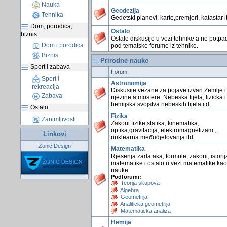
Nauka
Geodezija
Tehnika
Gedetski planovi, karte,premjeri, katastar i
Dom, porodica,
Ostalo
biznis
Ostale diskusije u vezi tehnike a ne potpa
Dom i porodica
pod tematske forume iz tehnike.
Biznis
Prirodne nauke
Sport i zabava
Forum
Sport i
Astronomija
rekreacija
Diskusije vezane za pojave izvan Zemlje i
Zabava
njezine atmosfere. Nebeska tijela, fizicka i
hemijska svojstva nebeskih tijela itd.
Ostalo
Fizika
Zanimljivosti
Zakoni fizike,statika, kinematika,
optika,gravitacija, elektromagnetizam ,
Linkovi
nuklearna međudjelovanja itd.
Zonic Design
Matematika
Rjesenja zadataka, formule, zakoni, istorij
matematike i ostalo u vezi matematike kao
nauke.
Podforumi:
Teorija skupova
Algebra
Geometrija
Analiticka geometrija
Matematicka analiza
Hemija