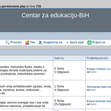
ss.permissions.php
on line
735
Centar za edukaciju-BiH
Pretrazi
Tim
Registriraj se
Vazni alati
Prijavi se
Sadrzaj
Posljednja poruka
amika, mehanika fluida, nauka o
5 Teme
Knjige i linkovi z
ologija obrade materijala,sistemi za
5 Odgovori
od
Avko
 postrojenja, industrijska oprema i
svih vrsta arhitektonskih zgrada, cesta,
1 Teme
Simulacija rada vo
a, mostova, tunela, vodovoda ,
4 Odgovori
od
arax
 itd.
5 Teme
Kinezi testirali sol
rgije, prenos energije kao i sve vrste
25 Odgovori
od
Avko
kricna mjerenja, projektovanje itd.