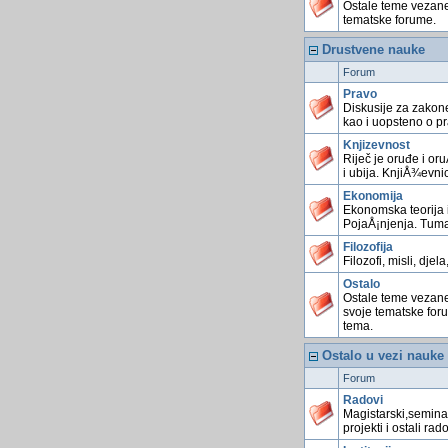
Ostale teme vezan
tematske forume.
Drustvene nauke
Forum
Pravo
Diskusije za zakone
kao i uopsteno o p
Knjizevnost
Riječ je oruđe i or
i ubija. KnjiÅ¾evnic
Ekonomija
Ekonomska teorija i
PojaÅ¡njenja. Tum
Filozofija
Filozofi, misli, djela,
Ostalo
Ostale teme vezane
svoje tematske for
tema.
Ostalo u vezi nauke
Forum
Radovi
Magistarski,seminar
projekti i ostali rado