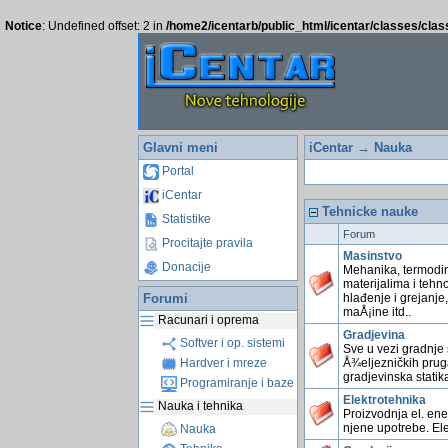
Notice
: Undefined offset: 2 in
/home2/icentarb/public_html/icentar/classes/cla
Glavni meni
iCentar
→ Nauka
Portal
iCentar
Tehnicke nauke
Statistike
Forum
Procitajte pravila
Masinstvo
Donacije
Mehanika, termodin
materijalima i tehn
Forumi
hlađenje i grejanje,
maÅ¡ine itd..
Racunari i oprema
Gradjevina
Softver i op. sistemi
Sve u vezi gradnje 
Å¾eljezničkih prug
Hardver i mreze
gradjevinska statika
Programiranje i baze
Elektrotehnika
Nauka i tehnika
Proizvodnja el. ene
njene upotrebe. Ele
Nauka