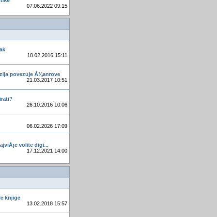
tike
Access+SQL server: remote
07.06.2022 09:15
access
Nokia za 99 eura
XAAMP i Wordpress
msysdb
ak
18.02.2016 15:11
firefox send - servis za slanje
veeelikih datoteka
zija povezuje Å¾anrove
Groups u Database prozoru
21.03.2017 10:51
neandertalci koristili penicilin
irati?
i aspirin
26.10.2016 10:06
Hakeri upali u računarsku
mrezu Bijele Kuće
06.02.2026 17:09
Četiri mita o imunoloÅ¡kom
sistemu
ajviÅ¡e volite digi...
17.12.2021 14:00
e knjige
13.02.2018 15:57