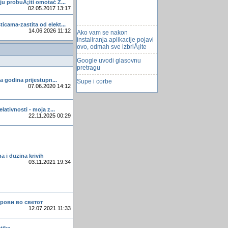
u probuÅ¡iti omotač Z...
02.05.2017 13:17
icama-zastita od elekt...
Ako vam se nakon
14.06.2026 11:12
instaliranja aplikacije pojavi
ovo, odmah sve izbriÅ¡ite
Google uvodi glasovnu
pretragu
Supe i corbe
ta godina prijestupn...
07.06.2020 14:12
Samantha Fox i dalje rado
pozira u seksi izdanju
elativnosti - moja z...
kamion bez vozaca
22.11.2025 00:29
Bosanac pokrenuo
druÅ¡tvenu mreÅ¾u
autonomni automobili
a i duzina krivih
Opasen Trojanec u MYSQL
03.11.2021 19:34
Isticanje dela teksta u
izvestaju
Google izumio svoj ActiveX
трови во светот
Prelazak sa windowsa na
12.07.2021 11:33
linux