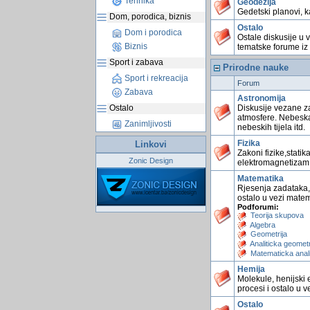
Tehnika
Geodezija
Gedetski planovi, ka
Dom, porodica, biznis
Ostalo
Dom i porodica
Ostale diskusije u 
Biznis
tematske forume iz 
Sport i zabava
Prirodne nauke
Sport i rekreacija
Forum
Zabava
Astronomija
Diskusije vezane za
Ostalo
atmosfere. Nebeska t
Zanimljivosti
nebeskih tijela itd.
Fizika
Linkovi
Zakoni fizike,statik
Zonic Design
elektromagnetizam 
Matematika
Rjesenja zadataka, 
ostalo u vezi mate
Podforumi:
Teorija skupova
Algebra
Geometrija
Analiticka geometr
Matematicka anal
Hemija
Molekule, henijski 
procesi i ostalo u v
Ostalo