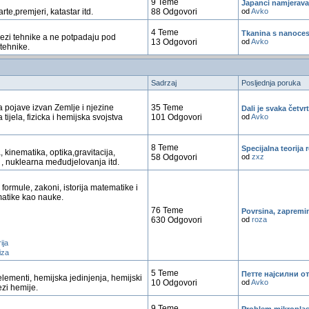
9 Teme
Japanci namjeravaj
rte,premjeri, katastar itd.
88 Odgovori
od
Avko
4 Teme
Tkanina s nanocest
vezi tehnike a ne potpadaju pod
13 Odgovori
od
Avko
tehnike.
Sadrzaj
Posljednja poruka
 pojave izvan Zemlje i njezine
35 Teme
Dali je svaka četvr
ijela, fizicka i hemijska svojstva
101 Odgovori
od
Avko
8 Teme
Specijalna teorija r
a, kinematika, optika,gravitacija,
58 Odgovori
od
zxz
, nuklearna međudjelovanja itd.
formule, zakoni, istorija matematike i
matike kao nauke.
76 Teme
Povrsina, zapremin
630 Odgovori
od
roza
ija
iza
5 Teme
Петте најсилни о
elementi, hemijska jedinjenja, hemijski
10 Odgovori
od
Avko
ezi hemije.
9 Teme