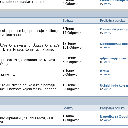
Problem mikroplas
e za prirodne nauke a nemaju
4 Odgovori
od
Avko
Sadrzaj
Posljednja poruka
5 Teme
Ostavinski postup
 akte propise koje propisuju institucije
17 Odgovori
od
Avko
ravu kao nauci.
17 Teme
Kompjuterska poe
uÅ¾je. Ona stvara i uniÅ¡tava. Ona rađe
131 Odgovori
od
Avko
i. Djela. Pravci. Komentari. Pitanja.
29 Teme
gdje u regiji invest
 praksa. Pitajte ekonomiste. Novosti.
50 Odgovori
od
Avko
ačenja.
3 Teme
Izreke
 pravci ....
9 Odgovori
od
Avko
 za drustvene nauke a koje nemaju
13 Teme
Učiniti ljude koje n
ume ili neznate kojem forumu pripada
6 Odgovori
od
Avko
Sadrzaj
Posljednja poruka
1 Teme
Nagodba za Googl
ski diplomski , naucni radovi, vasi
1 Odgovori
od
Avko
vi.