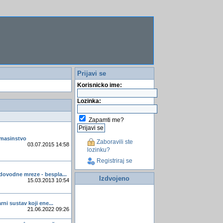
Prijavi se
Korisnicko ime:
Lozinka:
Zapamti me?
a masinstvo
Zaboravili ste
03.07.2015 14:58
lozinku?
Registriraj se
dovodne mreze - bespla...
Izdvojeno
15.03.2013 10:54
arni sustav koji ene...
21.06.2022 09:26