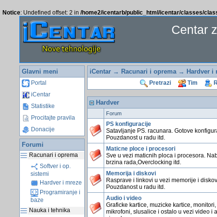
Notice
: Undefined offset: 2 in
/home2/icentarb/public_html/icentar/classes/cla
Centar 
Glavni meni
iCentar
→
Racunari i oprema
→ Hardver i 
Portal
Pretrazi
Tim
R
iCentar
Hardver
Statistike
Forum
Procitajte pravila
PS konfiguracije
Donacije
Satavljanje PS. racunara. Gotove konfigura
Pouzdanost u radu itd.
Forumi
Maticne ploce i procesori
Racunari i oprema
Sve u vezi maticnih ploca i procesora. Na
brzina rada,Overclocking itd.
Softver i op.
Memorija i diskovi
sistemi
Rasprave i linkovi u vezi memorije i diskov
Hardver i mreze
Pouzdanost u radu itd.
Programiranje i
Audio i video
baze
Graficke kartice, muzicke kartice, monitori,
Nauka i tehnika
mikrofoni, slusalice i ostalo u vezi video i 