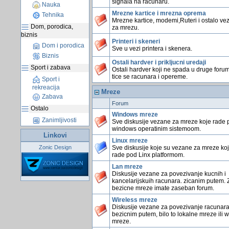
signala na racunaru.
Nauka
Mrezne kartice i mrezna oprema
Tehnika
Mrezne kartice, modemi,Ruteri i ostalo ve
Dom, porodica,
za mrezu.
biznis
Printeri i skeneri
Dom i porodica
Sve u vezi printera i skenera.
Biznis
Ostali hardver i prikljucni uredaji
Sport i zabava
Ostali hardver koji ne spada u druge foru
tice se racunara i opereme.
Sport i
rekreacija
Mreze
Zabava
Forum
Ostalo
Windows mreze
Zanimljivosti
Sve diskusije vezane za mreze koje rade 
windows operatinim sistemoom.
Linkovi
Linux mreze
Zonic Design
Sve diskusije koje su vezane za mreze ko
rade pod Linx platformom.
Lan mreze
Diskusije vezane za povezivanje kucnih i
kancelarijskuih racunara. zicanim putem. 
bezicne mreze imate zaseban forum.
Wireless mreze
Diskusije vezane za povezivanje racunar
bezicnim putem, bilo to lokalne mreze ili 
mreze.