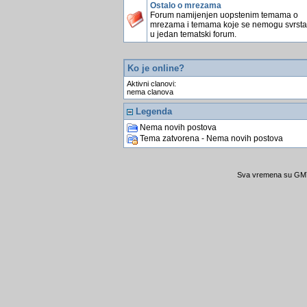
Ostalo o mrezama
Forum namijenjen uopstenim temama o
mrezama i temama koje se nemogu svrstati
u jedan tematski forum.
Ko je online?
Aktivni clanovi:
nema clanova
Legenda
Nema novih postova
Tema zatvorena - Nema novih postova
Sva vremena su GMT 