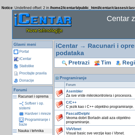
Notice
: Undefined offset: 2 in
/home2/icentarb/public_html/icentar/classes/cla
Centar 
Glavni meni
iCentar
→
Racunari i opr
podataka
Portal
iCentar
Pretrazi
Tim
Regis
Statistike
Procitajte pravila
Programiranje
Donacije
Forum
Forumi
Asembler
Za sve vrste mikrokontrolera i procesora.
Racunari i oprema
C/C++
Softver i op.
C jezik kao i C++ objektno programiranje.
sistemi
Pascal/Delphi
Hardver i mreze
Veoma dobri Borladn alati aza objektno
Programiranje i
programiranje.
baze
Vb/Vbnet
Nauka i tehnika
Visual basic sve verzije kao i Vbnet.