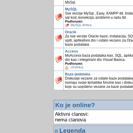
MsSql.
MySQL
Sve verzije MySql , Easy, XAMPP itd. Instal
sql kod, konekcija, problemi u radu itd.
Podforumi:
MySQL Arhiva
Oracle
Za sve verzije Oracle baze, instalacija, S
upiti, aplikativni dio i ostalo vezano za Ora
baze podataka.
Access
MsAccess baza podataka kao, SQL, aplika
dio kao i integrirani dio Visual Basica.
Podforumi:
Ucionica
Baze podataka
Diskusije vezane za ostale baze podataka
nemaju svoje tematske forume kao i diskus
koje su uopsteno vezane za baze podatak
Ko je online?
Aktivni clanovi:
nema clanova
Legenda