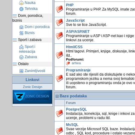
Nauka
PHP
Tehnika
Programiranje u PHP. Za MySQL imate z
forum.
Dom, porodica,
biznis
JavaScript
Sve to se tice JavaScript.
Dom i porodica
ASP/ASP.NET
Biznis
Programiranje u ASP i ASP-net kao i njige 
Sport i zabava
linkovi za ucenje.
Sport i
Html/CSS
Html tagovi. Primjeri, knjige, diskusije, link
rekreacija
itd..
Zabava
Podforumi:
arhiva
Ostalo
Programiranje
Zanimljivosti
E sad ako ste rijesili da diskutujete o nek
programskom jeziku a nema svoj tematski
Linkovi
ili uopsteno o programiranju onda je ovo 
Zonic Design
forum.
Baze podataka
Forum
PostgreSQL
Instalacija, konekcija, sql, knige i inkovi za
ucenje, problemi u radu itd.
MsSQL
Svae verzije Microsof SQL baze. Instalacij
odbc , SQL kod, procedure i ostalo vezano