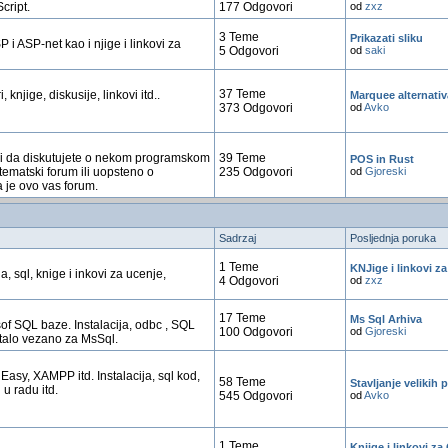
cript.
177 Odgovori
od
zxz
3 Teme
Prikazati sliku
 i ASP-net kao i njige i linkovi za
5 Odgovori
od
saki
37 Teme
, knjige, diskusije, linkovi itd..
Marquee alternativ
373 Odgovori
od
Avko
ili da diskutujete o nekom programskom
39 Teme
POS in Rust
tematski forum ili uopsteno o
235 Odgovori
od
Gjoreski
 je ovo vas forum.
Sadrzaj
Posljednja poruka
1 Teme
KNJige i linkovi 
ja, sql, knige i inkovi za ucenje,
4 Odgovori
od
zxz
17 Teme
Ms Sql Arhiva
of SQL baze. Instalacija, odbc , SQL
100 Odgovori
od
Gjoreski
stalo vezano za MsSql.
Easy, XAMPP itd. Instalacija, sql kod,
58 Teme
Stavljanje velikih 
u radu itd.
545 Odgovori
od
Avko
1 Teme
Knjige i linkovi za