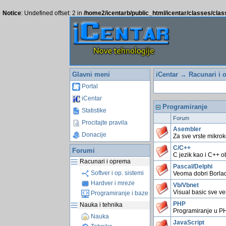
Notice
: Undefined offset: 2 in
/home2/icentarb/public_html/icentar/classes/cla
Glavni meni
iCentar
→
Racunari i 
Portal
iCentar
Programiranje
Statistike
Forum
Procitajte pravila
Asembler
Donacije
Za sve vrste mikrok
C/C++
Forumi
C jezik kao i C++ o
Racunari i oprema
Pascal/Delphi
Softver i op. sistemi
Veoma dobri Borlad
Hardver i mreze
Vb/Vbnet
Visual basic sve ver
Programiranje i baze
PHP
Nauka i tehnika
Programiranje u P
Nauka
JavaScript