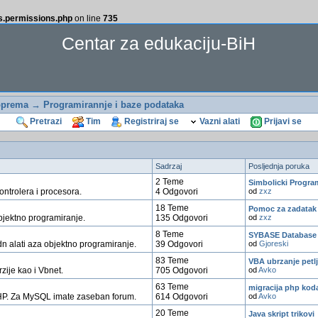
ss.permissions.php
on line
735
Centar za edukaciju-BiH
oprema
→ Programirannje i baze podataka
Pretrazi
Tim
Registriraj se
Vazni alati
Prijavi se
Sadrzaj
Posljednja poruka
2 Teme
Simbolicki Progra
ontrolera i procesora.
4 Odgovori
od
zxz
18 Teme
Pomoc za zadatak
bjektno programiranje.
135 Odgovori
od
zxz
8 Teme
SYBASE Database
n alati aza objektno programiranje.
39 Odgovori
od
Gjoreski
83 Teme
VBA ubrzanje petl
zije kao i Vbnet.
705 Odgovori
od
Avko
63 Teme
migracija php koda
HP. Za MySQL imate zaseban forum.
614 Odgovori
od
Avko
20 Teme
Java skript trikovi