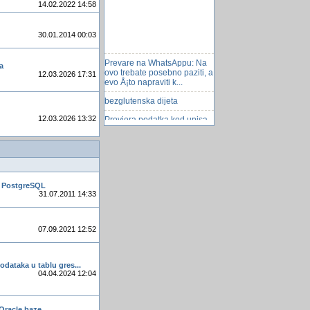
14.02.2022 14:58
30.01.2014 00:03
Prevare na WhatsAppu: Na
a
ovo trebate posebno paziti, a
12.03.2026 17:31
evo Å¡to napraviti k...
bezglutenska dijeta
Provjera podatka kod upisa
12.03.2026 13:32
u tablicu
Sveobuhvatna obnova SAP-
a
branje kestena
za PostgreSQL
Dva List Boxa
31.07.2011 14:33
Za sve Renaulte i Dacije -
Veliki servis za 599 KM
07.09.2021 12:52
Zapanjujući zahtjev
zastita kod logiranja
podataka u tablu gres...
04.04.2024 12:04
U Ljubljani otvoren azil za
biljke
Fiskalna kasa
 Oracle baze.