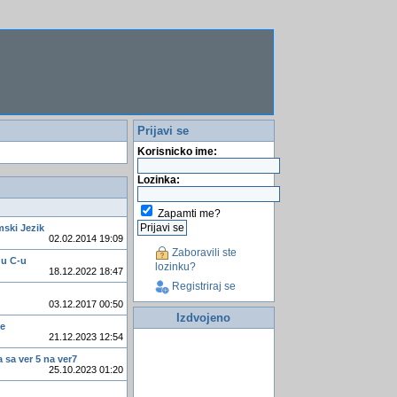
Prijavi se
Korisnicko ime:
Lozinka:
Zapamti me?
mski Jezik
02.02.2014 19:09
Zaboravili ste
 u C-u
lozinku?
18.12.2022 18:47
Registriraj se
03.12.2017 00:50
Izdvojeno
je
21.12.2023 12:54
 sa ver 5 na ver7
25.10.2023 01:20