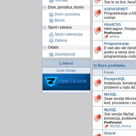
Tehnika
Sve to se tice JavaS
Dom, porodica, biznis
ASP/ASP.NET
Programiranje u ASP
Dom i porodica
ucenje.
Biznis
Html/CSS
Sport i zabava
Html tagovi. Primjeri
Podforumi:
Sport i rekreacija
arhiva
Zabava
Programiranje
Ostalo
E sad ako ste rijes
jeziku a nema svoj 
Zanimljivosti
programiranju onda
Linkovi
Baze podataka
Zonic Design
Forum
PostgreSQL
Instalacija, konekci
problemi u radu itd.
MsSQL
Svae verzije Micros
kod, procedure i o
MySQL
Sve verzije MySql , 
konekcija, problemi 
Podforumi:
MySQL Arhiva
Oracle