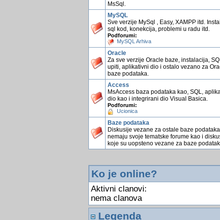
MsSql.
MySQL
Sve verzije MySql , Easy, XAMPP itd. Instal
sql kod, konekcija, problemi u radu itd.
Podforumi:
MySQL Arhiva
Oracle
Za sve verzije Oracle baze, instalacija, S
upiti, aplikativni dio i ostalo vezano za Ora
baze podataka.
Access
MsAccess baza podataka kao, SQL, aplika
dio kao i integrirani dio Visual Basica.
Podforumi:
Ucionica
Baze podataka
Diskusije vezane za ostale baze podataka
nemaju svoje tematske forume kao i diskus
koje su uopsteno vezane za baze podatak
Ko je online?
Aktivni clanovi:
nema clanova
Legenda