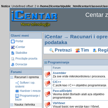
Notice
: Undefined offset: 2 in
/home2/icentarb/public_html/icentar/classes/cla
Centar 
Glavni meni
iCentar
→
Racunari i opr
podataka
Portal
iCentar
Pretrazi
Tim
Regis
Statistike
Procitajte pravila
Programiranje
Donacije
Forum
Forumi
Asembler
Za sve vrste mikrokontrolera i procesora.
Racunari i oprema
C/C++
Softver i op.
C jezik kao i C++ objektno programiranje.
sistemi
Pascal/Delphi
Hardver i mreze
Veoma dobri Borladn alati aza objektno
Programiranje i
programiranje.
baze
Vb/Vbnet
Nauka i tehnika
Visual basic sve verzije kao i Vbnet.