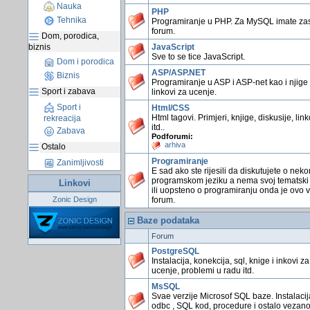
Nauka
PHP
Tehnika
Programiranje u PHP. Za MySQL imate z
forum.
Dom, porodica,
biznis
JavaScript
Sve to se tice JavaScript.
Dom i porodica
ASP/ASP.NET
Biznis
Programiranje u ASP i ASP-net kao i njige 
Sport i zabava
linkovi za ucenje.
Sport i
Html/CSS
Html tagovi. Primjeri, knjige, diskusije, link
rekreacija
itd..
Zabava
Podforumi:
arhiva
Ostalo
Programiranje
Zanimljivosti
E sad ako ste rijesili da diskutujete o nek
programskom jeziku a nema svoj tematski
Linkovi
ili uopsteno o programiranju onda je ovo 
Zonic Design
forum.
Baze podataka
Forum
PostgreSQL
Instalacija, konekcija, sql, knige i inkovi za
ucenje, problemi u radu itd.
MsSQL
Svae verzije Microsof SQL baze. Instalacij
odbc , SQL kod, procedure i ostalo vezano