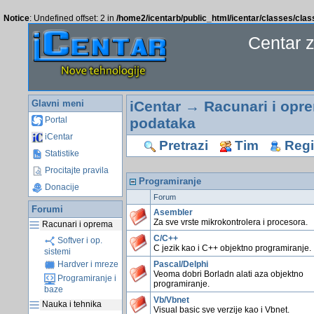
Notice
: Undefined offset: 2 in
/home2/icentarb/public_html/icentar/classes/cla
Centar 
Glavni meni
iCentar
→
Racunari i opr
podataka
Portal
iCentar
Pretrazi
Tim
Regis
Statistike
Procitajte pravila
Programiranje
Donacije
Forum
Forumi
Asembler
Za sve vrste mikrokontrolera i procesora.
Racunari i oprema
C/C++
Softver i op.
C jezik kao i C++ objektno programiranje.
sistemi
Pascal/Delphi
Hardver i mreze
Veoma dobri Borladn alati aza objektno
Programiranje i
programiranje.
baze
Vb/Vbnet
Nauka i tehnika
Visual basic sve verzije kao i Vbnet.