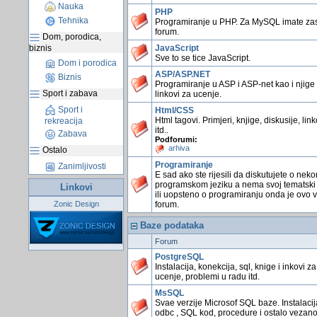
Nauka
PHP
Tehnika
Programiranje u PHP. Za MySQL imate z
forum.
Dom, porodica,
biznis
JavaScript
Sve to se tice JavaScript.
Dom i porodica
ASP/ASP.NET
Biznis
Programiranje u ASP i ASP-net kao i njige 
Sport i zabava
linkovi za ucenje.
Sport i
Html/CSS
Html tagovi. Primjeri, knjige, diskusije, link
rekreacija
itd..
Zabava
Podforumi:
arhiva
Ostalo
Programiranje
Zanimljivosti
E sad ako ste rijesili da diskutujete o nek
programskom jeziku a nema svoj tematski
Linkovi
ili uopsteno o programiranju onda je ovo 
Zonic Design
forum.
Baze podataka
Forum
PostgreSQL
Instalacija, konekcija, sql, knige i inkovi za
ucenje, problemi u radu itd.
MsSQL
Svae verzije Microsof SQL baze. Instalacij
odbc , SQL kod, procedure i ostalo vezano