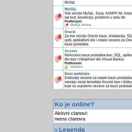
MsSql.
MySQL
Sve verzije MySql , Easy, XAMPP itd. Instal
sql kod, konekcija, problemi u radu itd.
Podforumi:
MySQL Arhiva
Oracle
Za sve verzije Oracle baze, instalacija, S
upiti, aplikativni dio i ostalo vezano za Ora
baze podataka.
Access
MsAccess baza podataka kao, SQL, aplika
dio kao i integrirani dio Visual Basica.
Podforumi:
Ucionica
Baze podataka
Diskusije vezane za ostale baze podataka
nemaju svoje tematske forume kao i diskus
koje su uopsteno vezane za baze podatak
Ko je online?
Aktivni clanovi:
nema clanova
Legenda