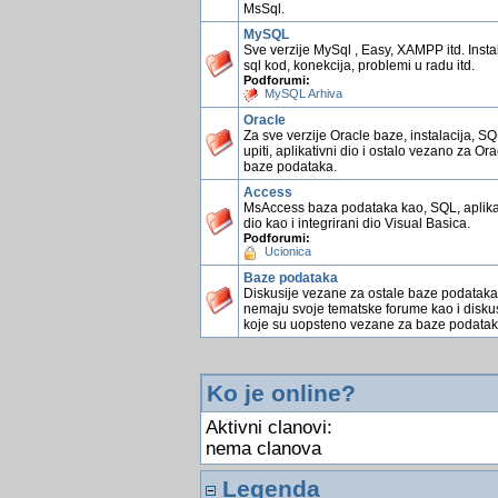
MsSql.
MySQL
Sve verzije MySql , Easy, XAMPP itd. Instal
sql kod, konekcija, problemi u radu itd.
Podforumi:
MySQL Arhiva
Oracle
Za sve verzije Oracle baze, instalacija, S
upiti, aplikativni dio i ostalo vezano za Ora
baze podataka.
Access
MsAccess baza podataka kao, SQL, aplika
dio kao i integrirani dio Visual Basica.
Podforumi:
Ucionica
Baze podataka
Diskusije vezane za ostale baze podataka
nemaju svoje tematske forume kao i diskus
koje su uopsteno vezane za baze podatak
Ko je online?
Aktivni clanovi:
nema clanova
Legenda