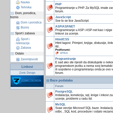
Nauka
PHP
Tehnika
Programiranje u PHP. Za MySQL imate z
forum.
Dom, porodica,
biznis
JavaScript
Sve to se tice JavaScript.
Dom i porodica
ASP/ASP.NET
Biznis
Programiranje u ASP i ASP-net kao i njige 
Sport i zabava
linkovi za ucenje.
Sport i
Html/CSS
Html tagovi. Primjeri, knjige, diskusije, link
rekreacija
itd..
Zabava
Podforumi:
arhiva
Ostalo
Programiranje
Zanimljivosti
E sad ako ste rijesili da diskutujete o nek
programskom jeziku a nema svoj tematski
Linkovi
ili uopsteno o programiranju onda je ovo 
Zonic Design
forum.
Baze podataka
Forum
PostgreSQL
Instalacija, konekcija, sql, knige i inkovi za
ucenje, problemi u radu itd.
MsSQL
Svae verzije Microsof SQL baze. Instalacij
odbc , SQL kod, procedure i ostalo vezano