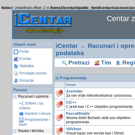
Notice
: Undefined offset: 2 in
/home2/icentarb/public_html/icentar/classes/cla
Centar 
Glavni meni
iCentar
→
Racunari i opr
podataka
Portal
iCentar
Pretrazi
Tim
Regis
Statistike
Procitajte pravila
Programiranje
Donacije
Forum
Forumi
Asembler
Za sve vrste mikrokontrolera i procesora.
Racunari i oprema
C/C++
Softver i op.
C jezik kao i C++ objektno programiranje.
sistemi
Pascal/Delphi
Hardver i mreze
Veoma dobri Borladn alati aza objektno
Programiranje i
programiranje.
baze
Vb/Vbnet
Nauka i tehnika
Visual basic sve verzije kao i Vbnet.