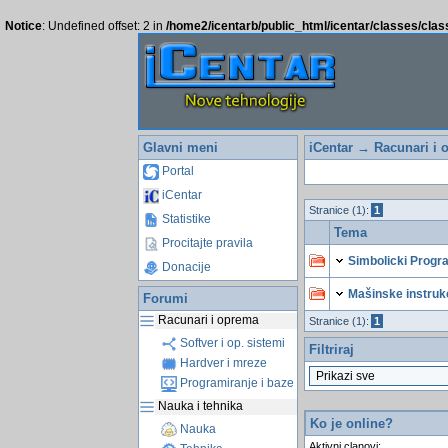
Notice
: Undefined offset: 2 in
/home2/icentarb/public_html/icentar/classes/cla
Glavni meni
iCentar
→
Racunari i 
Portal
iCentar
Stranice (1):
1
Statistike
Tema
Procitajte pravila
Simbolicki Progr
Donacije
Mašinske instruk
Forumi
Racunari i oprema
Stranice (1):
1
Softver i op. sistemi
Filtriraj
Hardver i mreze
Programiranje i baze
Nauka i tehnika
Ko je online?
Nauka
Aktivni clanovi: