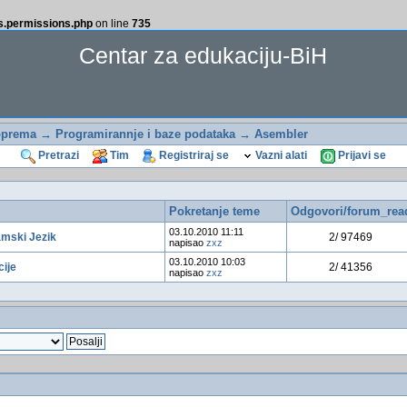
ss.permissions.php
on line
735
Centar za edukaciju-BiH
oprema
→
Programirannje i baze podataka
→ Asembler
Pretrazi
Tim
Registriraj se
Vazni alati
Prijavi se
Pokretanje teme
Odgovori/forum_rea
03.10.2010 11:11
amski Jezik
2/ 97469
napisao
zxz
03.10.2010 10:03
cije
2/ 41356
napisao
zxz