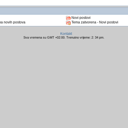
Novi postovi
a novih postova
Tema zatvorena - Novi postovi
Kontakt
Sva vremena su GMT +02:00. Trenutno vrijeme: 2: 34 pm.