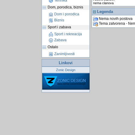
Tehnika
nema clanova
Dom, porodica, biznis
Legenda
Dom i porodica
Nema novih postova
Biznis
Tema zatvorena - Nem
Sport i zabava
Sport i rekreacija
Zabava
Ostalo
Zanimljivosti
Linkovi
Zonic Design