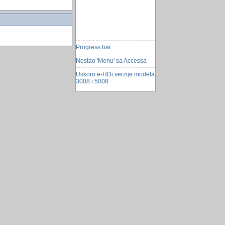
Progress bar
Nestao 'Menu' sa Accessa
Uskoro e-HDi verzije modela
3008 i 5008
Peticija protiv ACTA-e
Linux za pocetnike
Microfronted
Top 10 europskih low budget
hostela
Na mobitelu vam iskaču
reklame nakon Å¡to ste o
nečemu pričali?
Otkriven gen za neizlječive
bolesti
problem sa poljem
PC Builder - aplikacija za
slaganje konfiguracije