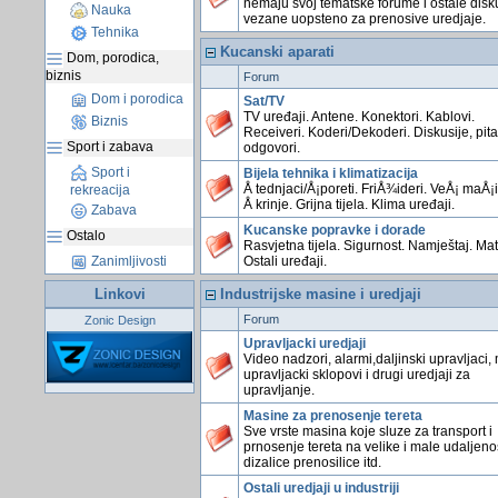
nemaju svoj tematske forume i ostale disk
Nauka
vezane uopsteno za prenosive uredjaje.
Tehnika
Kucanski aparati
Dom, porodica,
biznis
Forum
Dom i porodica
Sat/TV
TV uređaji. Antene. Konektori. Kablovi.
Biznis
Receiveri. Koderi/Dekoderi. Diskusije, pita
Sport i zabava
odgovori.
Sport i
Bijela tehnika i klimatizacija
Å tednjaci/Å¡poreti. FriÅ¾ideri. VeÅ¡ maÅ¡
rekreacija
Å krinje. Grijna tijela. Klima uređaji.
Zabava
Kucanske popravke i dorade
Ostalo
Rasvjetna tijela. Sigurnost. Namještaj. Mate
Ostali uređaji.
Zanimljivosti
Linkovi
Industrijske masine i uredjaji
Forum
Zonic Design
Upravljacki uredjaji
Video nadzori, alarmi,daljinski upravljaci,
upravljacki sklopovi i drugi uredjaji za
upravljanje.
Masine za prenosenje tereta
Sve vrste masina koje sluze za transport i
prnosenje tereta na velike i male udaljenos
dizalice prenosilice itd.
Ostali uredjaji u industriji