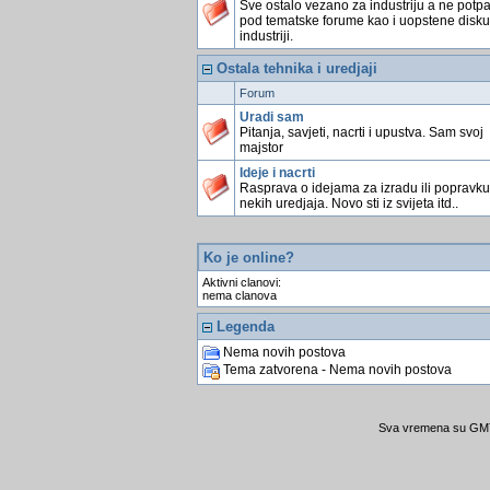
Sve ostalo vezano za industriju a ne potp
pod tematske forume kao i uopstene disku
industriji.
Ostala tehnika i uredjaji
Forum
Uradi sam
Pitanja, savjeti, nacrti i upustva. Sam svoj
majstor
Ideje i nacrti
Rasprava o idejama za izradu ili popravku
nekih uredjaja. Novo sti iz svijeta itd..
Ko je online?
Aktivni clanovi:
nema clanova
Legenda
Nema novih postova
Tema zatvorena - Nema novih postova
Sva vremena su GMT 