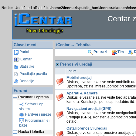
Notice
: Undefined offset: 2 in
/home2/icentarb/public_html/icentar/classes/cla
Centar 
Glavni meni
iCentar
→ Tehnika
Portal
Pretrazi
Tim
R
iCentar
Prenosivi uredaji
Statistike
Forum
Procitajte pravila
Mobilni uredjaji
Donacije
Diskusije vezane za sve vrste mobilnih ure
Upotreba, trzizte, mreze, pomoc pri odabiru
Forumi
Aparati & Kamere
Racunari i oprema
Diskusije vezane za sve vrste foro aparata
kamera. Koristenje, pomoc pri odabiru itd.
Softver i op.
Navigacioni uredjaji (GPS)
sistemi
Diskusije vezane za sve vrste navigacioni
Hardver i mreze
uredjaja (GPS). Koristenje, pomoc pri odab
Programiranje i
ostalo.
baze
Ostali prenosivi uredjaji
Nauka i tehnika
Diskusije vezane za prenosive uredjaje a 