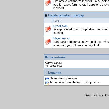
Sve ostalo vezano za industriju a ne potp
pod tematske forume kao i uopstene disku
industriji.
Ostala tehnika i uredjaji
Forum
Uradi sam
Pitanja, savjeti, nacrti i upustva. Sam svoj
majstor
Ideje i nacrti
Rasprava o idejama za izradu ili popravku
nekih uredjaja. Novo sti iz svijeta itd..
Ko je online?
Aktivni clanovi:
nema clanova
Legenda
Nema novih postova
Tema zatvorena - Nema novih postova
Sva vremena su GMT