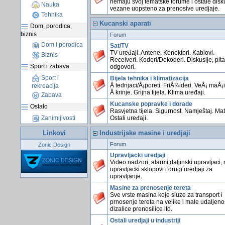
nemaju svoj tematske forume i ostale disk
Nauka
vezane uopsteno za prenosive uredjaje.
Tehnika
Kucanski aparati
Dom, porodica,
biznis
Forum
Dom i porodica
Sat/TV
TV uređaji. Antene. Konektori. Kablovi.
Biznis
Receiveri. Koderi/Dekoderi. Diskusije, pita
Sport i zabava
odgovori.
Sport i
Bijela tehnika i klimatizacija
Å tednjaci/Å¡poreti. FriÅ¾ideri. VeÅ¡ maÅ¡
rekreacija
Å krinje. Grijna tijela. Klima uređaji.
Zabava
Kucanske popravke i dorade
Ostalo
Rasvjetna tijela. Sigurnost. Namještaj. Mate
Ostali uređaji.
Zanimljivosti
Linkovi
Industrijske masine i uredjaji
Forum
Zonic Design
Upravljacki uredjaji
Video nadzori, alarmi,daljinski upravljaci,
upravljacki sklopovi i drugi uredjaji za
upravljanje.
Masine za prenosenje tereta
Sve vrste masina koje sluze za transport i
prnosenje tereta na velike i male udaljenos
dizalice prenosilice itd.
Ostali uredjaji u industriji