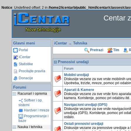
Notice
: Undefined offset: 2 in
/home2/icentarb/public_html/icentar/classes/cla
Centar 
Glavni meni
iCentar
→ Tehnika
Portal
Pretrazi
Tim
R
iCentar
Prenosivi uredaji
Statistike
Forum
Procitajte pravila
Mobilni uredjaji
Donacije
Diskusije vezane za sve vrste mobilnih ure
Upotreba, trzizte, mreze, pomoc pri odabiru
Forumi
Aparati & Kamere
Racunari i oprema
Diskusije vezane za sve vrste foro aparata
kamera. Koristenje, pomoc pri odabiru itd.
Softver i op.
Navigacioni uredjaji (GPS)
sistemi
Diskusije vezane za sve vrste navigacioni
Hardver i mreze
uredjaja (GPS). Koristenje, pomoc pri odab
Programiranje i
ostalo.
baze
Ostali prenosivi uredjaji
Nauka i tehnika
Diskusije vezane za prenosive uredjaje a 