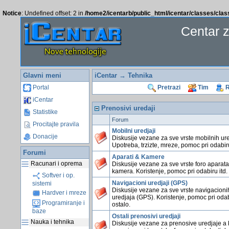
Notice
: Undefined offset: 2 in
/home2/icentarb/public_html/icentar/classes/cla
Centar 
Glavni meni
iCentar
→ Tehnika
Portal
Pretrazi
Tim
R
iCentar
Prenosivi uredaji
Statistike
Forum
Procitajte pravila
Mobilni uredjaji
Donacije
Diskusije vezane za sve vrste mobilnih ure
Upotreba, trzizte, mreze, pomoc pri odabiru
Forumi
Aparati & Kamere
Racunari i oprema
Diskusije vezane za sve vrste foro aparata
kamera. Koristenje, pomoc pri odabiru itd.
Softver i op.
Navigacioni uredjaji (GPS)
sistemi
Diskusije vezane za sve vrste navigacioni
Hardver i mreze
uredjaja (GPS). Koristenje, pomoc pri odab
Programiranje i
ostalo.
baze
Ostali prenosivi uredjaji
Nauka i tehnika
Diskusije vezane za prenosive uredjaje a 