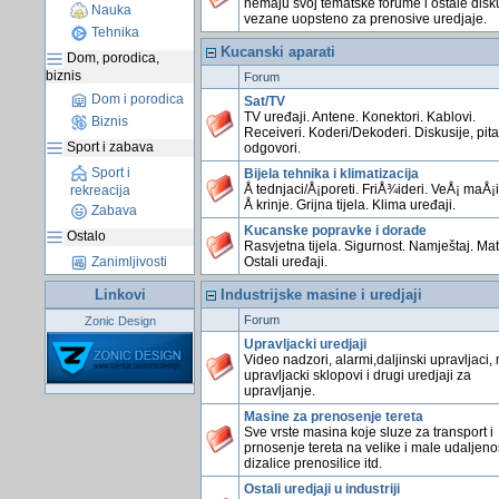
nemaju svoj tematske forume i ostale disk
Nauka
vezane uopsteno za prenosive uredjaje.
Tehnika
Kucanski aparati
Dom, porodica,
biznis
Forum
Dom i porodica
Sat/TV
TV uređaji. Antene. Konektori. Kablovi.
Biznis
Receiveri. Koderi/Dekoderi. Diskusije, pita
Sport i zabava
odgovori.
Sport i
Bijela tehnika i klimatizacija
Å tednjaci/Å¡poreti. FriÅ¾ideri. VeÅ¡ maÅ¡
rekreacija
Å krinje. Grijna tijela. Klima uređaji.
Zabava
Kucanske popravke i dorade
Ostalo
Rasvjetna tijela. Sigurnost. Namještaj. Mate
Ostali uređaji.
Zanimljivosti
Linkovi
Industrijske masine i uredjaji
Forum
Zonic Design
Upravljacki uredjaji
Video nadzori, alarmi,daljinski upravljaci,
upravljacki sklopovi i drugi uredjaji za
upravljanje.
Masine za prenosenje tereta
Sve vrste masina koje sluze za transport i
prnosenje tereta na velike i male udaljenos
dizalice prenosilice itd.
Ostali uredjaji u industriji