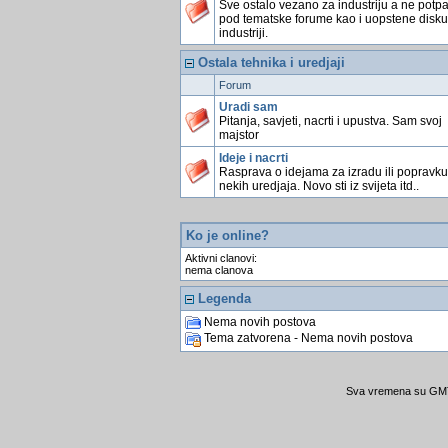
Sve ostalo vezano za industriju a ne potp
pod tematske forume kao i uopstene disku
industriji.
Ostala tehnika i uredjaji
Forum
Uradi sam
Pitanja, savjeti, nacrti i upustva. Sam svoj
majstor
Ideje i nacrti
Rasprava o idejama za izradu ili popravku
nekih uredjaja. Novo sti iz svijeta itd..
Ko je online?
Aktivni clanovi:
nema clanova
Legenda
Nema novih postova
Tema zatvorena - Nema novih postova
Sva vremena su GMT 