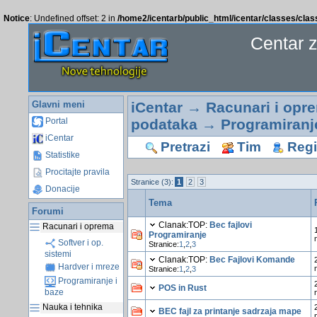
Notice
: Undefined offset: 2 in
/home2/icentarb/public_html/icentar/classes/cla
Centar 
Glavni meni
iCentar
→
Racunari i opr
podataka
→ Programiranj
Portal
iCentar
Pretrazi
Tim
Regis
Statistike
Procitajte pravila
Stranice (3):
1
2
3
Donacije
Tema
Forumi
Clanak:TOP:
Bec fajlovi
Racunari i oprema
Programiranje
Softver i op.
Stranice:
1
,
2
,
3
sistemi
Clanak:TOP:
Bec Fajlovi Komande
Hardver i mreze
Stranice:
1
,
2
,
3
Programiranje i
POS in Rust
baze
Nauka i tehnika
BEC fajl za printanje sadrzaja mape