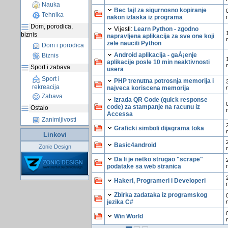
Nauka
Bec fajl za sigurnosno kopiranje
Tehnika
nakon izlaska iz programa
Dom, porodica,
Vijesti:
Learn Python - zgodno
biznis
napravljena aplikacija za sve one koji
zele nauciti Python
Dom i porodica
Android aplikacija - gaÅ¡enje
Biznis
aplikacije posle 10 min neaktivnosti
Sport i zabava
usera
Sport i
PHP trenutna potrosnja memorija i
rekreacija
najveca koriscena memorija
Zabava
Izrada QR Code (quick response
code) za stampanje na racunu iz
Ostalo
Accessa
Zanimljivosti
Graficki simboli dijagrama toka
Linkovi
Basic4android
Zonic Design
Da li je netko strugao "scrape"
podatake sa web stranica
Hakeri, Programeri i Developeri
Zbirka zadataka iz programskog
jezika C#
Win World