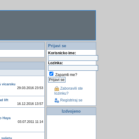
Prijavi se
Korisnicko ime:
Lozinka:
Zapamti me?
Å vicarsku
29.03.2016 23:53
Zaboravili ste
lozinku?
d lift
Registriraj se
16.12.2016 13:57
Izdvojeno
io Haya
03.07.2011 11:14
 svijetu