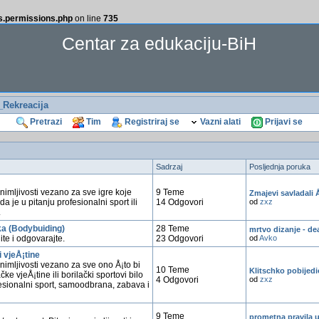
ss.permissions.php
on line
735
Centar za edukaciju-BiH
_Rekreacija
Pretrazi
Tim
Registriraj se
Vazni alati
Prijavi se
Sadrzaj
Posljednja poruka
animljivosti vezano za sve igre koje
9 Teme
Zmajevi savladali 
da je u pitanju profesionalni sport ili
14 Odgovori
od
zxz
.
ka (Bodybuiding)
28 Teme
mrtvo dizanje - dea
ite i odgovarajte.
23 Odgovori
od
Avko
i vjeÅ¡tine
animljivosti vezano za sve ono Å¡to bi
10 Teme
Klitschko pobijed
čke vjeÅ¡tine ili borilački sportovi bilo
4 Odgovori
od
zxz
fesionalni sport, samoodbrana, zabava i
9 Teme
prometna pravila u