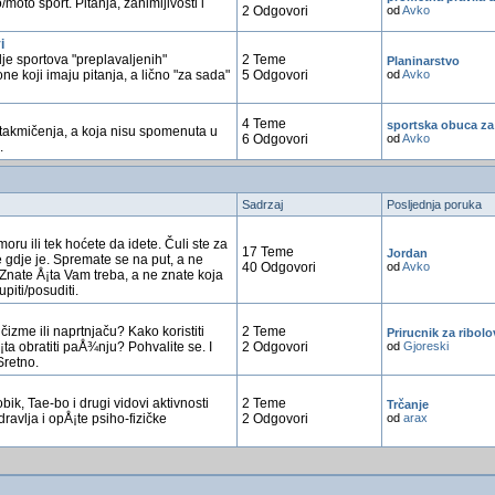
moto sport. Pitanja, zanimljivosti i
2 Odgovori
od
Avko
i
lje sportova "preplavaljenih"
2 Teme
Planinarstvo
ne koji imaju pitanja, a lično "za sada"
5 Odgovori
od
Avko
4 Teme
sportska obuca za
 i takmičenja, a koja nisu spomenuta u
6 Odgovori
od
Avko
.
Sadrzaj
Posljednja poruka
dmoru ili tek hoćete da idete. Čuli ste za
17 Teme
Jordan
e gdje je. Spremate se na put, a ne
40 Odgovori
od
Avko
. Znate Å¡ta Vam treba, a ne znate koja
upiti/posuditi.
čizme ili naprtnjaču? Kako koristiti
2 Teme
Prirucnik za ribolo
a obratiti paÅ¾nju? Pohvalite se. I
2 Odgovori
od
Gjoreski
Sretno.
bik, Tae-bo i drugi vidovi aktivnosti
2 Teme
Trčanje
ravlja i opÅ¡te psiho-fizičke
2 Odgovori
od
arax