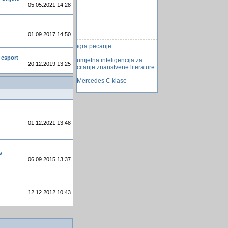
05.05.2021 14:28
01.09.2017 14:50
igra pecanje
umjetna inteligencija za
 esport
20.12.2019 13:25
citanje znanstvene literature
Mercedes C klase
Hakeri napali Sony i
Microsoft
mini klima uređaj za ispod
majce
01.12.2021 13:48
Knjiga dnevnog prometa
(Knjiga Å¡anka)
v
BAT file: privatni folder
06.09.2015 13:37
zasticen sifrom
Zatvor kao egzistencijalno
rijesenje
12.12.2012 10:43
Ms Sql Arhiva
Naj interesantnija mjesta na
Zemlji