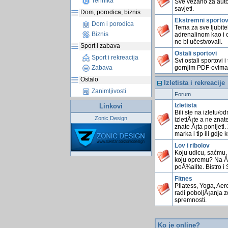
Tehnika
Sve vezano za auto/
savjeti.
Dom, porodica, biznis
Ekstremni sportov
Dom i porodica
Tema za sve ljubite
Biznis
adrenalinom kao i o
ne bi učestvovali.
Sport i zabava
Ostali sportovi
Sport i rekreacija
Svi ostali sportovi
gornjim PDF-ovima
Zabava
Ostalo
Izletista i rekreacije
Zanimljivosti
Forum
Izletista
Linkovi
Bili ste na izletu/o
Zonic Design
izletiÅ¡te a ne znat
znate Å¡ta ponijeti
marka i tip ili gdje k
Lov i ribolov
Koju udicu, saćmu, 
koju opremu? Na Å¡t
poÅ¾alite. Bistro i 
Fitnes
Pilatess, Yoga, Aero
radi poboljÅ¡anja zd
spremnosti.
Ko je online?