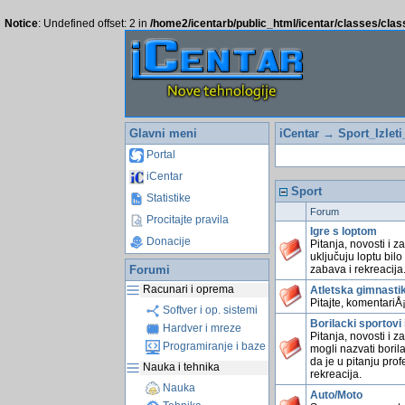
Notice
: Undefined offset: 2 in
/home2/icentarb/public_html/icentar/classes/cla
Glavni meni
iCentar
→ Sport_Izleti
Portal
iCentar
Sport
Statistike
Forum
Procitajte pravila
Igre s loptom
Donacije
Pitanja, novosti i z
uključuju loptu bilo 
Forumi
zabava i rekreacija
Racunari i oprema
Atletska gimnasti
Pitajte, komentariÅ¡
Softver i op. sistemi
Borilacki sportovi 
Hardver i mreze
Pitanja, novosti i z
Programiranje i baze
mogli nazvati borila
da je u pitanju pro
Nauka i tehnika
rekreacija.
Nauka
Auto/Moto