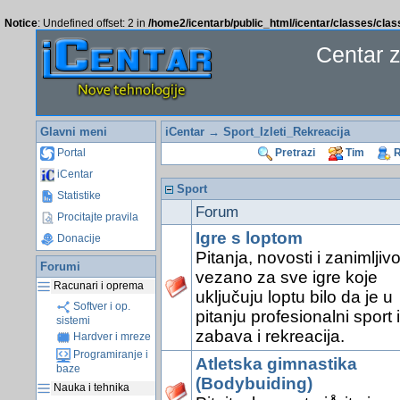
Notice
: Undefined offset: 2 in
/home2/icentarb/public_html/icentar/classes/cla
Centar 
Glavni meni
iCentar
→ Sport_Izleti_Rekreacija
Portal
Pretrazi
Tim
R
iCentar
Sport
Statistike
Forum
Procitajte pravila
Igre s loptom
Donacije
Pitanja, novosti i zanimljivo
Forumi
vezano za sve igre koje
Racunari i oprema
uključuju loptu bilo da je u
Softver i op.
pitanju profesionalni sport il
sistemi
zabava i rekreacija.
Hardver i mreze
Programiranje i
Atletska gimnastika
baze
(Bodybuiding)
Nauka i tehnika