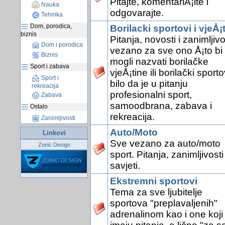
Pitajte, komentariÅ¡ite i
Nauka
odgovarajte.
Tehnika
Dom, porodica,
Borilacki sportovi i vjeÅ¡
biznis
Pitanja, novosti i zanimljivo
Dom i porodica
vezano za sve ono Å¡to bi
Biznis
mogli nazvati borilačke
Sport i zabava
vjeÅ¡tine ili borilački sporto
Sport i
bilo da je u pitanju
rekreacija
profesionalni sport,
Zabava
samoodbrana, zabava i
Ostalo
rekreacija.
Zanimljivosti
Auto/Moto
Linkovi
Sve vezano za auto/moto
Zonic Design
sport. Pitanja, zanimljivosti 
savjeti.
Ekstremni sportovi
Tema za sve ljubitelje
sportova "preplavaljenih"
adrenalinom kao i one koji