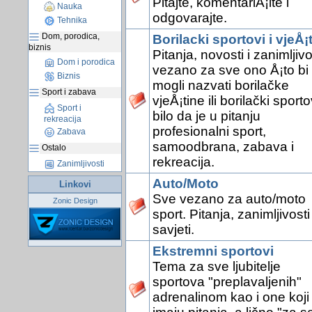
Pitajte, komentariÅ¡ite i
Nauka
odgovarajte.
Tehnika
Dom, porodica,
Borilacki sportovi i vjeÅ¡
biznis
Pitanja, novosti i zanimljivo
Dom i porodica
vezano za sve ono Å¡to bi
Biznis
mogli nazvati borilačke
Sport i zabava
vjeÅ¡tine ili borilački sporto
Sport i
bilo da je u pitanju
rekreacija
profesionalni sport,
Zabava
samoodbrana, zabava i
Ostalo
rekreacija.
Zanimljivosti
Auto/Moto
Linkovi
Sve vezano za auto/moto
Zonic Design
sport. Pitanja, zanimljivosti 
savjeti.
Ekstremni sportovi
Tema za sve ljubitelje
sportova "preplavaljenih"
adrenalinom kao i one koji