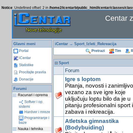
Notice
: Undefined offset: 2 in
/home2/icentarb/public_html/icentar/classes/cla
Centar 
Glavni meni
iCentar
→ Sport_Izleti_Rekreacija
Portal
Pretrazi
Tim
R
iCentar
Sport
Statistike
Forum
Procitajte pravila
Igre s loptom
Donacije
Pitanja, novosti i zanimljivo
Forumi
vezano za sve igre koje
Racunari i oprema
uključuju loptu bilo da je u
Softver i op.
pitanju profesionalni sport il
sistemi
zabava i rekreacija.
Hardver i mreze
Programiranje i
Atletska gimnastika
baze
(Bodybuiding)
Nauka i tehnika