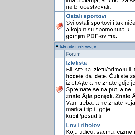
imaju pitanja, a lično "za s
ne bi učestvovali.
Ostali sportovi
Svi ostali sportovi i takmič
a koja nisu spomenuta u
gornjim PDF-ovima.
Izletista i rekreacije
Forum
Izletista
Bili ste na izletu/odmoru ili 
hoćete da idete. Čuli ste z
izletiÅ¡te a ne znate gdje je
Spremate se na put, a ne
znate Å¡ta ponijeti. Znate Å
Vam treba, a ne znate koj
marka i tip ili gdje
kupiti/posuditi.
Lov i ribolov
Koju udicu, saćmu, čizme il