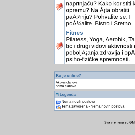
naprtnjaču? Kako koristiti 
opremu? Na Å¡ta obratiti
paÅ¾nju? Pohvalite se. I
poÅ¾alite. Bistro i Sretno.
Fitnes
Pilatess, Yoga, Aerobik, Ta
bo i drugi vidovi aktivnosti 
poboljÅ¡anja zdravlja i opÅ
psiho-fizičke spremnosti.
Ko je online?
Aktivni clanovi:
nema clanova
Legenda
Nema novih postova
Tema zatvorena - Nema novih postova
Sva vremena su GMT 