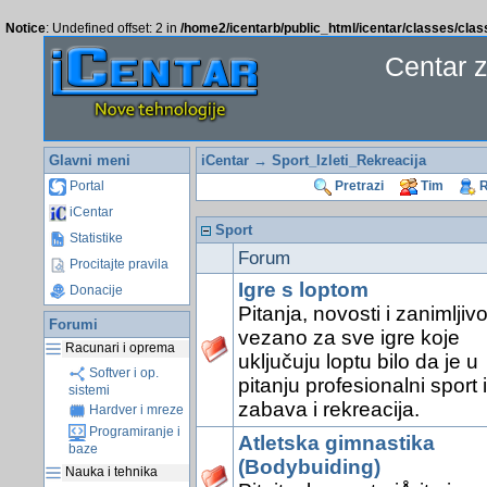
Notice
: Undefined offset: 2 in
/home2/icentarb/public_html/icentar/classes/cla
Centar 
Glavni meni
iCentar
→ Sport_Izleti_Rekreacija
Portal
Pretrazi
Tim
R
iCentar
Sport
Statistike
Forum
Procitajte pravila
Igre s loptom
Donacije
Pitanja, novosti i zanimljivo
Forumi
vezano za sve igre koje
Racunari i oprema
uključuju loptu bilo da je u
Softver i op.
pitanju profesionalni sport il
sistemi
zabava i rekreacija.
Hardver i mreze
Programiranje i
Atletska gimnastika
baze
(Bodybuiding)
Nauka i tehnika