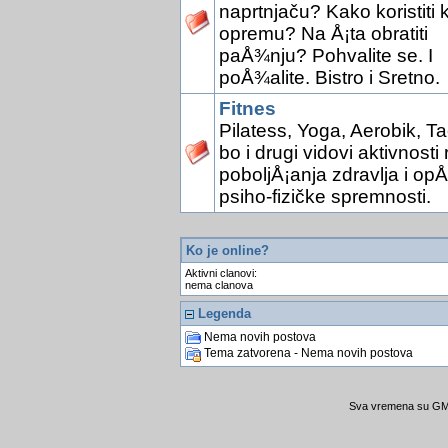
naprtnjaču? Kako koristiti 
opremu? Na Å¡ta obratiti
paÅ¾nju? Pohvalite se. I
poÅ¾alite. Bistro i Sretno.
Fitnes
Pilatess, Yoga, Aerobik, Ta
bo i drugi vidovi aktivnosti 
poboljÅ¡anja zdravlja i opÅ
psiho-fizičke spremnosti.
Ko je online?
Aktivni clanovi:
nema clanova
Legenda
Nema novih postova
Tema zatvorena - Nema novih postova
Sva vremena su GMT