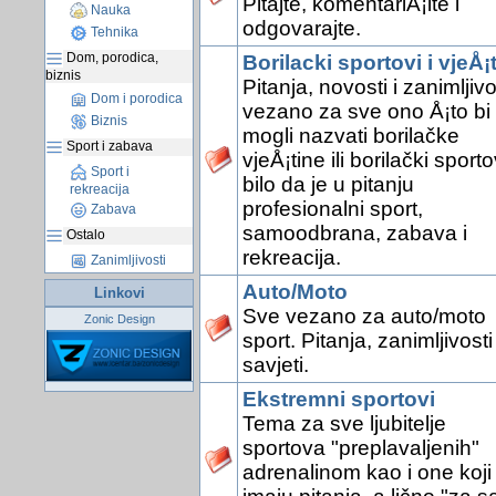
Pitajte, komentariÅ¡ite i
Nauka
odgovarajte.
Tehnika
Dom, porodica,
Borilacki sportovi i vjeÅ¡
biznis
Pitanja, novosti i zanimljivo
Dom i porodica
vezano za sve ono Å¡to bi
Biznis
mogli nazvati borilačke
Sport i zabava
vjeÅ¡tine ili borilački sporto
Sport i
bilo da je u pitanju
rekreacija
profesionalni sport,
Zabava
samoodbrana, zabava i
Ostalo
rekreacija.
Zanimljivosti
Auto/Moto
Linkovi
Sve vezano za auto/moto
Zonic Design
sport. Pitanja, zanimljivosti 
savjeti.
Ekstremni sportovi
Tema za sve ljubitelje
sportova "preplavaljenih"
adrenalinom kao i one koji