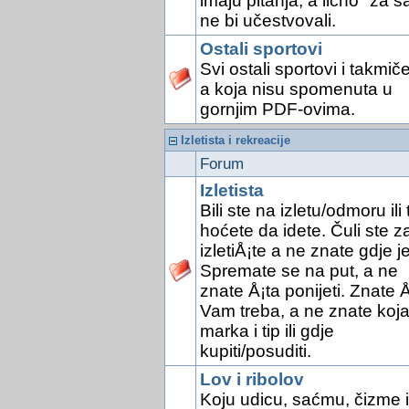
imaju pitanja, a lično "za s
ne bi učestvovali.
Ostali sportovi
Svi ostali sportovi i takmič
a koja nisu spomenuta u
gornjim PDF-ovima.
Izletista i rekreacije
Forum
Izletista
Bili ste na izletu/odmoru ili 
hoćete da idete. Čuli ste z
izletiÅ¡te a ne znate gdje je
Spremate se na put, a ne
znate Å¡ta ponijeti. Znate Å
Vam treba, a ne znate koj
marka i tip ili gdje
kupiti/posuditi.
Lov i ribolov
Koju udicu, saćmu, čizme il