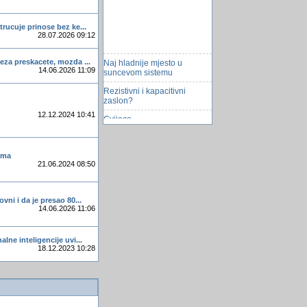
trucuje prinose bez ke...
28.07.2026 09:12
Naj hladnije mjesto u
eza preskacete, mozda ...
suncevom sistemu
14.06.2026 11:09
Rezistivni i kapacitivni
zaslon?
12.12.2024 10:41
Cvijece
ZaÅ¡to su naÅ¡i letovi
najskuplji u regionu
dima
Ima li nas na google
21.06.2024 08:50
darivanje krvi
Algebra u geometriji
vni i da je presao 80...
14.06.2026 11:06
Pronadjena knjiga stara 600
godina
lne inteligencije uvi...
Iskustvo Sa Narudzabama
18.12.2023 10:28
Sa Pik-a
izvjestaj u pdf
Trač party