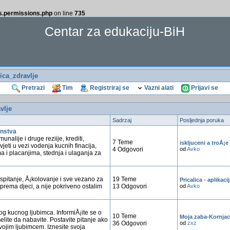
ss.permissions.php
on line
735
Centar za edukaciju-BiH
ca_zdravlje
Pretrazi
Tim
Registriraj se
Vazni alati
Prijavi se
vlje
Sadrzaj
Posljednja poruka
nstva
unalije i druge reziije, krediti,
7 Teme
iskljuceni a troÅ¡e
jeti u vezi vodenja kucnih finacija,
4 Odgovori
od
Avko
a i placanjima, stednja i ulaganja za
spitanje, Å¡kolovanje i sve vezano za
19 Teme
Pricalica - aplikaci
prema djeci, a nije pokriveno ostalim
13 Odgovori
od
Avko
g kucnog ljubimca. InformiÅ¡ite se o
10 Teme
Moja zaba-Kornja
lite da nabavite. Postavite pitanje ako
36 Odgovori
od
zxz
ojim ljubimcem. Iznesite svoja