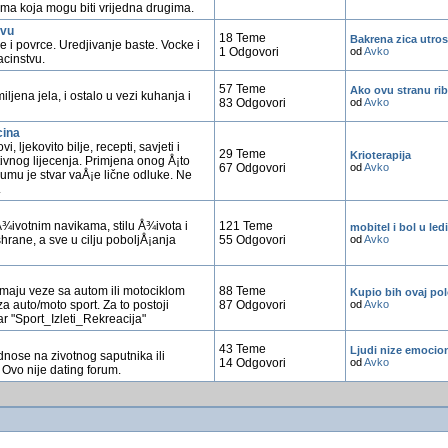
ima koja mogu biti vrijedna drugima.
tvu
18 Teme
Bakrena zica utros
e i povrce. Uredjivanje baste. Vocke i
1 Odgovori
od
Avko
acinstvu.
57 Teme
Ako ovu stranu rib
ljena jela, i ostalo u vezi kuhanja i
83 Odgovori
od
Avko
cina
i, ljekovito bilje, recepti, savjeti i
29 Teme
Krioterapija
tivnog lijecenja. Primjena onog Å¡to
67 Odgovori
od
Avko
umu je stvar vaÅ¡e lične odluke. Ne
.
 Å¾ivotnim navikama, stilu Å¾ivota i
121 Teme
mobitel i bol u le
hrane, a sve u cilju poboljÅ¡anja
55 Odgovori
od
Avko
imaju veze sa autom ili motociklom
88 Teme
Kupio bih ovaj polo
a auto/moto sport. Za to postoji
87 Odgovori
od
Avko
 "Sport_Izleti_Rekreacija"
43 Teme
Ljudi nize emociona
dnose na zivotnog saputnika ili
14 Odgovori
od
Avko
 Ovo nije dating forum.