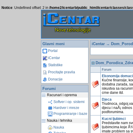
Notice
: Undefined offset: 2 in
/home2/icentarb/public_html/icentar/classes/cla
Glavni meni
iCentar
→ Dom_Porodi
Portal
iCentar
Dom_Porodica_Zdra
Statistike
Forum
Procitajte pravila
Ekonomija domaci
Donacije
Kućne finansije, kom
dodatna zarada, sav
Forumi
iskustva sa racunim
crne dane itd.
Racunari i oprema
Djeca
Softver i op. sistemi
Trudnoca, odgoj,va
djecu i naÅ¡ odnos 
Hardver i mreze
podforumima.
Programiranje i baze
Kucni ljubimci
Nauka i tehnika
Predstavite nam svo
ljubimcima koje Å¾e
Nauka
imate problem sa sv