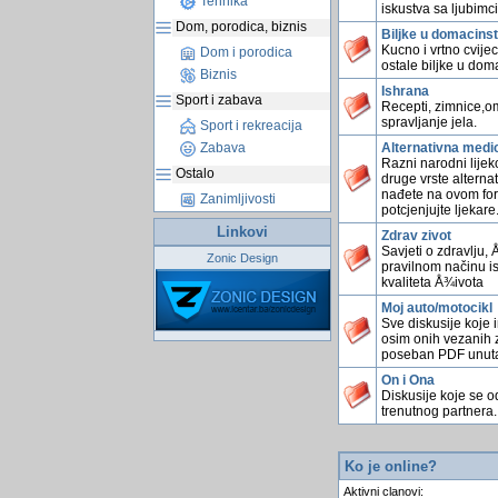
Tehnika
iskustva sa ljubimc
Dom, porodica, biznis
Biljke u domacins
Kucno i vrtno cvijec
Dom i porodica
ostale biljke u dom
Biznis
Ishrana
Sport i zabava
Recepti, zimnice,omi
spravljanje jela.
Sport i rekreacija
Alternativna medi
Zabava
Razni narodni lijekov
Ostalo
druge vrste alterna
nađete na ovom for
Zanimljivosti
potcjenjujte ljekare
Linkovi
Zdrav zivot
Savjeti o zdravlju,
Zonic Design
pravilnom načinu is
kvaliteta Å¾ivota
Moj auto/motocikl
Sve diskusije koje 
osim onih vezanih z
poseban PDF unutar
On i Ona
Diskusije koje se o
trenutnog partnera.
Ko je online?
Aktivni clanovi: