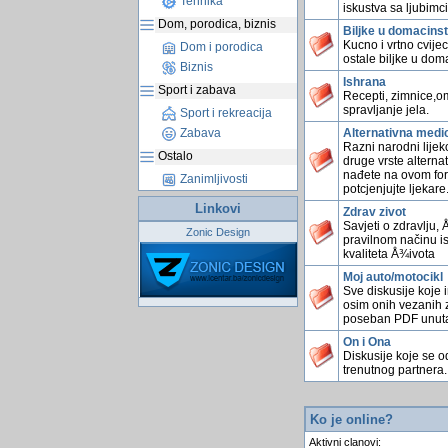
Tehnika
iskustva sa ljubimc
Dom, porodica, biznis
Biljke u domacins
Kucno i vrtno cvijec
Dom i porodica
ostale biljke u dom
Biznis
Ishrana
Sport i zabava
Recepti, zimnice,omi
spravljanje jela.
Sport i rekreacija
Alternativna medi
Zabava
Razni narodni lijekov
Ostalo
druge vrste alterna
nađete na ovom for
Zanimljivosti
potcjenjujte ljekare
Linkovi
Zdrav zivot
Savjeti o zdravlju,
Zonic Design
pravilnom načinu is
kvaliteta Å¾ivota
Moj auto/motocikl
Sve diskusije koje 
osim onih vezanih z
poseban PDF unutar
On i Ona
Diskusije koje se o
trenutnog partnera.
Ko je online?
Aktivni clanovi: