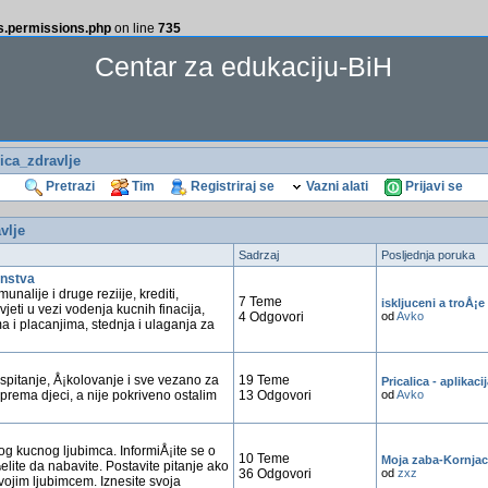
ss.permissions.php
on line
735
Centar za edukaciju-BiH
ca_zdravlje
Pretrazi
Tim
Registriraj se
Vazni alati
Prijavi se
vlje
Sadrzaj
Posljednja poruka
nstva
unalije i druge reziije, krediti,
7 Teme
iskljuceni a troÅ¡e
jeti u vezi vodenja kucnih finacija,
4 Odgovori
od
Avko
a i placanjima, stednja i ulaganja za
spitanje, Å¡kolovanje i sve vezano za
19 Teme
Pricalica - aplikaci
prema djeci, a nije pokriveno ostalim
13 Odgovori
od
Avko
g kucnog ljubimca. InformiÅ¡ite se o
10 Teme
Moja zaba-Kornja
lite da nabavite. Postavite pitanje ako
36 Odgovori
od
zxz
ojim ljubimcem. Iznesite svoja