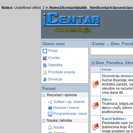
Notice
: Undefined offset: 2 in
/home2/icentarb/public_html/icentar/classes/cla
Glavni meni
iCentar
→ Dom_Porodi
Portal
iCentar
Dom_Porodica_Zdra
Statistike
Forum
Procitajte pravila
Ekonomija domaci
Donacije
Kućne finansije, kom
dodatna zarada, sav
Forumi
iskustva sa racunim
crne dane itd.
Racunari i oprema
Djeca
Softver i op. sistemi
Trudnoca, odgoj,va
djecu i naÅ¡ odnos 
Hardver i mreze
podforumima.
Programiranje i baze
Kucni ljubimci
Nauka i tehnika
Predstavite nam svo
ljubimcima koje Å¾e
Nauka
imate problem sa sv