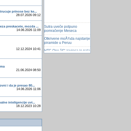
trucuje prinose bez ke...
28.07.2026 09:12
Sutra uveče potpuno
eza preskacete, mozda ...
pomračenje Meseca
14.06.2026 11:09
Otkrivene moÅ¾da najstarije
piramide u Peruu
12.12.2024 10:41
HTC One â€“ zavjesa je pala
Google odlučio dodatno
zaÅ¡tititi Gmail
dima
Đuboks
21.06.2024 08:50
Pretrazivac WolframAlpha
Google izumio svoj ActiveX
vni i da je presao 80...
14.06.2026 11:06
PStart
Hakirao google maps
lne inteligencije uvi...
18.12.2023 10:28
Windows gadgets
20 stvari koje niste znali o
stresu
zasto je pile preslo ulicu?