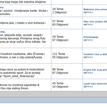
ima koja mogu biti vrijedna drugima.
tvu
18 Teme
Bakrena zica utros
e i povrce. Uredjivanje baste. Vocke i
1 Odgovori
od
Avko
acinstvu.
57 Teme
Ako ovu stranu rib
ljena jela, i ostalo u vezi kuhanja i
83 Odgovori
od
Avko
cina
i, ljekovito bilje, recepti, savjeti i
29 Teme
Krioterapija
tivnog lijecenja. Primjena onog Å¡to
67 Odgovori
od
Avko
umu je stvar vaÅ¡e lične odluke. Ne
.
 Å¾ivotnim navikama, stilu Å¾ivota i
121 Teme
mobitel i bol u le
hrane, a sve u cilju poboljÅ¡anja
55 Odgovori
od
Avko
imaju veze sa autom ili motociklom
88 Teme
Kupio bih ovaj polo
a auto/moto sport. Za to postoji
87 Odgovori
od
Avko
 "Sport_Izleti_Rekreacija"
43 Teme
Ljudi nize emociona
dnose na zivotnog saputnika ili
14 Odgovori
od
Avko
 Ovo nije dating forum.