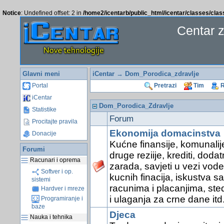
Notice
: Undefined offset: 2 in
/home2/icentarb/public_html/icentar/classes/cla
Centar 
Glavni meni
iCentar
→ Dom_Porodica_zdravlje
Portal
Pretrazi
Tim
R
iCentar
Dom_Porodica_Zdravlje
Statistike
Forum
Procitajte pravila
Ekonomija domacinstva
Donacije
Kućne finansije, komunalije
Forumi
druge reziije, krediti, doda
Racunari i oprema
zarada, savjeti u vezi vode
Softver i op.
kucnih finacija, iskustva sa
sistemi
racunima i placanjima, ste
Hardver i mreze
i ulaganja za crne dane itd
Programiranje i
baze
Djeca
Nauka i tehnika