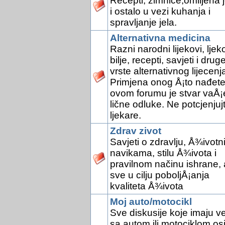
Recepti, zimnice,omiljena j
i ostalo u vezi kuhanja i
spravljanje jela.
Alternativna medicina
Razni narodni lijekovi, ljek
bilje, recepti, savjeti i drug
vrste alternativnog lijecenj
Primjena onog Å¡to nađete
ovom forumu je stvar vaÅ¡
lične odluke. Ne potcjenjuj
ljekare.
Zdrav zivot
Savjeti o zdravlju, Å¾ivotn
navikama, stilu Å¾ivota i
pravilnom načinu ishrane, 
sve u cilju poboljÅ¡anja
kvaliteta Å¾ivota
Moj auto/motocikl
Sve diskusije koje imaju v
sa autom ili motociklom os