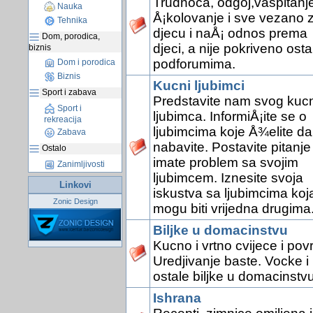
Trudnoca, odgoj,vaspitanje
Nauka
Å¡kolovanje i sve vezano 
Tehnika
djecu i naÅ¡ odnos prema
Dom, porodica,
djeci, a nije pokriveno osta
biznis
podforumima.
Dom i porodica
Biznis
Kucni ljubimci
Sport i zabava
Predstavite nam svog kuc
Sport i
ljubimca. InformiÅ¡ite se o
rekreacija
ljubimcima koje Å¾elite da
Zabava
nabavite. Postavite pitanje
Ostalo
imate problem sa svojim
Zanimljivosti
ljubimcem. Iznesite svoja
Linkovi
iskustva sa ljubimcima koj
Zonic Design
mogu biti vrijedna drugima
Biljke u domacinstvu
Kucno i vrtno cvijece i pov
Uredjivanje baste. Vocke i
ostale biljke u domacinstvu
Ishrana