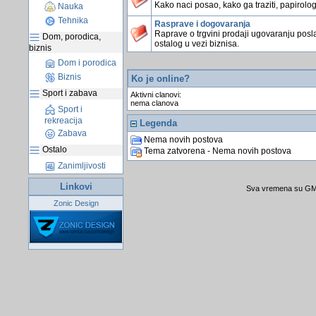
Kako naci posao, kako ga traziti, papirologi
Nauka
Tehnika
Rasprave i dogovaranja
Raprave o trgvini prodaji ugovaranju posla
Dom, porodica,
ostalog u vezi biznisa.
biznis
Dom i porodica
Biznis
Ko je online?
Sport i zabava
Aktivni clanovi:
nema clanova
Sport i
rekreacija
Legenda
Zabava
Nema novih postova
Ostalo
Tema zatvorena - Nema novih postova
Zanimljivosti
Linkovi
Sva vremena su GMT
Zonic Design