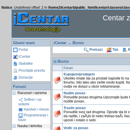
Notice
: Undefined offset: 2 in
/home2/icentarb/public_html/icentar/classes/cla
Centar 
Glavni meni
iCentar
→ Biznis
Portal
Pretrazi
Tim
R
iCentar
Biznis
Statistike
Forum
Procitajte pravila
Kupujem/prodajem
Donacije
Ukoliko imate sta za prodati napisite to n
forumu. Isto tako ako zelite nesto kupiti. 
Forumi
ovdje ne dolazi u obzir reklamiranje.
Racunari i oprema
Nudim posao
Ponudite posao drugima.Upoznajte ljude 
Softver i op.
nudite posao.
sistemi
Trazim posao
Hardver i mreze
Ponudite svoj rad drugima. Opisite sta bi ze
Programiranje i
da radite, i zaÅ¡to bi neko trebao baÅ¡ Vas
baze
uposli i ostalo o sebi.
Nauka i tehnika
Vodic za posao