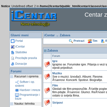
Notice
: Undefined offset: 2 in
/home2/icentarb/public_html/icentar/classes/cla
Centar 
Glavni meni
iCentar
→ Zabava
Portal
Pretrazi
Tim
R
iCentar
Zabava
Statistike
Forum
Procitajte pravila
Igre
Donacije
Igrajmo se. Forumske igre. Pitanja o vezi i
vijesti prijedlozi.
Forumi
Muzika
Racunari i oprema
Sve o muzici. Izvođaći. Albumi. Pjesme.
Å½anrovi. Koncerti. Spotovi. Biografije.
Softver i op.
Film
sistemi
Gledali ste film-preporučite. Å½elite pogl
Hardver i mreze
film-pitajte. Å½anrovi. Glumci. ReÅ¾iseri 
Programiranje i
ostalo iz svijeta filma.
baze
Stripovi
Nauka i tehnika