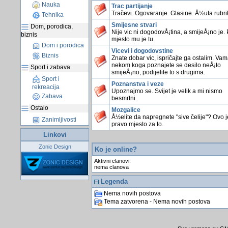
Nauka
Trac partijanje
Tračevi. Ogovaranje. Glasine. Å½uta rubri
Tehnika
Smijesne stvari
Dom, porodica,
Nije vic ni dogodovÅ¡tina, a smijeÅ¡no je.
biznis
mjesto mu je tu.
Dom i porodica
Vicevi i dogodovstine
Biznis
Znate dobar vic, ispričajte ga ostalim. Vama
nekom koga poznajete se desilo neÅ¡to
Sport i zabava
smijeÅ¡no, podijelite to s drugima.
Sport i
Poznanstva i veze
rekreacija
Upoznajmo se. Svijet je velik a mi nismo
Zabava
besmrtni.
Ostalo
Mozgalice
Å½elite da napregnete "sive čelije"? Ovo j
Zanimljivosti
pravo mjesto za to.
Linkovi
Zonic Design
Ko je online?
Aktivni clanovi:
nema clanova
Legenda
Nema novih postova
Tema zatvorena - Nema novih postova