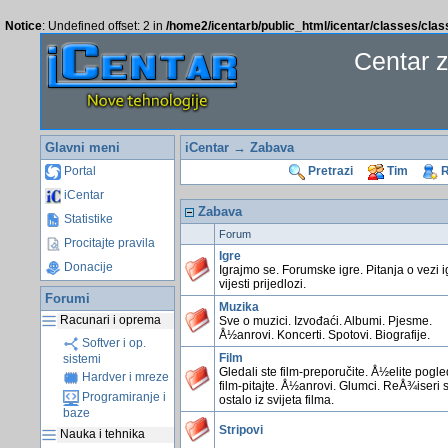
Notice
: Undefined offset: 2 in
/home2/icentarb/public_html/icentar/classes/cla
Centar 
Glavni meni
iCentar
→ Zabava
Portal
Pretrazi
Tim
R
iCentar
Zabava
Statistike
Forum
Procitajte pravila
Igre
Donacije
Igrajmo se. Forumske igre. Pitanja o vezi i
vijesti prijedlozi.
Forumi
Muzika
Racunari i oprema
Sve o muzici. Izvođaći. Albumi. Pjesme.
Å½anrovi. Koncerti. Spotovi. Biografije.
Softver i op.
Film
sistemi
Gledali ste film-preporučite. Å½elite pogl
Hardver i mreze
film-pitajte. Å½anrovi. Glumci. ReÅ¾iseri 
Programiranje i
ostalo iz svijeta filma.
baze
Stripovi
Nauka i tehnika