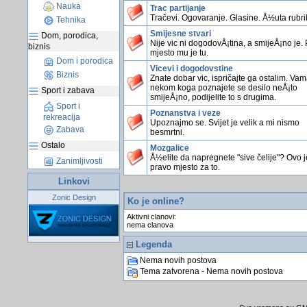
Nauka
Trac partijanje
Tračevi. Ogovaranje. Glasine. Å½uta rubri
Tehnika
Smijesne stvari
Dom, porodica,
Nije vic ni dogodovÅ¡tina, a smijeÅ¡no je.
biznis
mjesto mu je tu.
Dom i porodica
Vicevi i dogodovstine
Biznis
Znate dobar vic, ispričajte ga ostalim. Vama
nekom koga poznajete se desilo neÅ¡to
Sport i zabava
smijeÅ¡no, podijelite to s drugima.
Sport i
Poznanstva i veze
rekreacija
Upoznajmo se. Svijet je velik a mi nismo
Zabava
besmrtni.
Ostalo
Mozgalice
Å½elite da napregnete "sive čelije"? Ovo j
Zanimljivosti
pravo mjesto za to.
Linkovi
Zonic Design
Ko je online?
Aktivni clanovi:
nema clanova
Legenda
Nema novih postova
Tema zatvorena - Nema novih postova