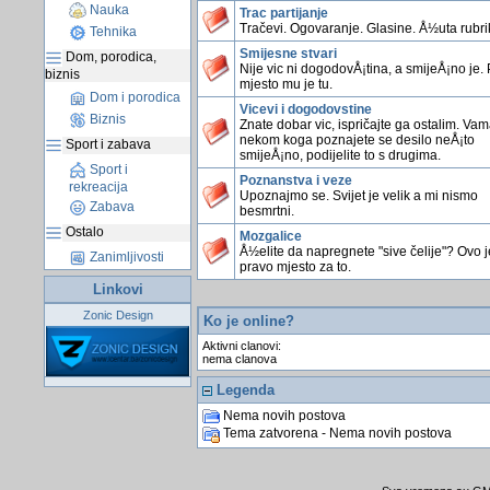
Nauka
Trac partijanje
Tračevi. Ogovaranje. Glasine. Å½uta rubri
Tehnika
Smijesne stvari
Dom, porodica,
Nije vic ni dogodovÅ¡tina, a smijeÅ¡no je.
biznis
mjesto mu je tu.
Dom i porodica
Vicevi i dogodovstine
Biznis
Znate dobar vic, ispričajte ga ostalim. Vama
nekom koga poznajete se desilo neÅ¡to
Sport i zabava
smijeÅ¡no, podijelite to s drugima.
Sport i
Poznanstva i veze
rekreacija
Upoznajmo se. Svijet je velik a mi nismo
Zabava
besmrtni.
Ostalo
Mozgalice
Å½elite da napregnete "sive čelije"? Ovo j
Zanimljivosti
pravo mjesto za to.
Linkovi
Zonic Design
Ko je online?
Aktivni clanovi:
nema clanova
Legenda
Nema novih postova
Tema zatvorena - Nema novih postova