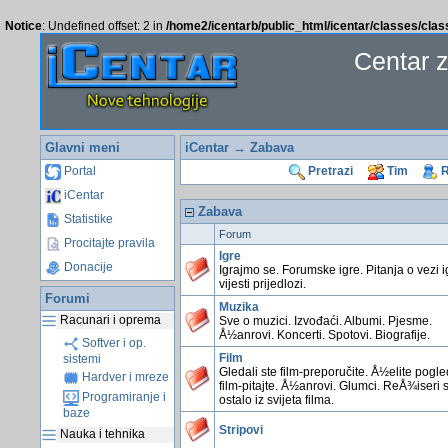
Notice
: Undefined offset: 2 in
/home2/icentarb/public_html/icentar/classes/cla
Centar 
Glavni meni
iCentar
→ Zabava
Portal
Pretrazi
Tim
R
iCentar
Zabava
Statistike
Forum
Procitajte pravila
Igre
Donacije
Igrajmo se. Forumske igre. Pitanja o vezi i
vijesti prijedlozi.
Forumi
Muzika
Racunari i oprema
Sve o muzici. Izvođaći. Albumi. Pjesme.
Å½anrovi. Koncerti. Spotovi. Biografije.
Softver i op.
Film
sistemi
Gledali ste film-preporučite. Å½elite pogl
Hardver i mreze
film-pitajte. Å½anrovi. Glumci. ReÅ¾iseri 
Programiranje i
ostalo iz svijeta filma.
baze
Stripovi
Nauka i tehnika