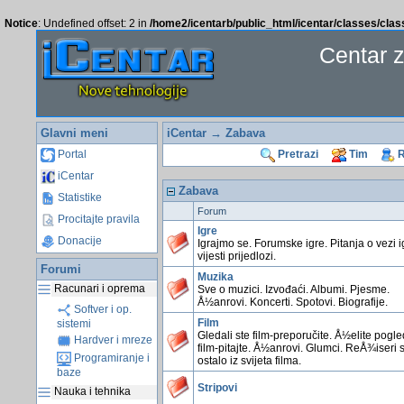
Notice
: Undefined offset: 2 in
/home2/icentarb/public_html/icentar/classes/cla
Centar 
Glavni meni
iCentar
→ Zabava
Portal
Pretrazi
Tim
R
iCentar
Zabava
Statistike
Forum
Procitajte pravila
Igre
Donacije
Igrajmo se. Forumske igre. Pitanja o vezi i
vijesti prijedlozi.
Forumi
Muzika
Racunari i oprema
Sve o muzici. Izvođaći. Albumi. Pjesme.
Å½anrovi. Koncerti. Spotovi. Biografije.
Softver i op.
Film
sistemi
Gledali ste film-preporučite. Å½elite pogl
Hardver i mreze
film-pitajte. Å½anrovi. Glumci. ReÅ¾iseri 
Programiranje i
ostalo iz svijeta filma.
baze
Stripovi
Nauka i tehnika