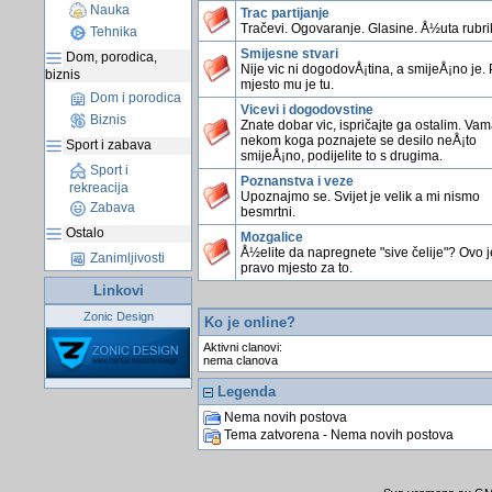
Nauka
Trac partijanje
Tračevi. Ogovaranje. Glasine. Å½uta rubri
Tehnika
Smijesne stvari
Dom, porodica,
Nije vic ni dogodovÅ¡tina, a smijeÅ¡no je.
biznis
mjesto mu je tu.
Dom i porodica
Vicevi i dogodovstine
Biznis
Znate dobar vic, ispričajte ga ostalim. Vama
nekom koga poznajete se desilo neÅ¡to
Sport i zabava
smijeÅ¡no, podijelite to s drugima.
Sport i
Poznanstva i veze
rekreacija
Upoznajmo se. Svijet je velik a mi nismo
Zabava
besmrtni.
Ostalo
Mozgalice
Å½elite da napregnete "sive čelije"? Ovo j
Zanimljivosti
pravo mjesto za to.
Linkovi
Zonic Design
Ko je online?
Aktivni clanovi:
nema clanova
Legenda
Nema novih postova
Tema zatvorena - Nema novih postova