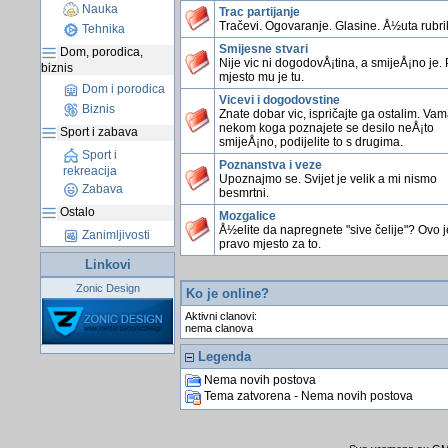
Nauka
Trac partijanje
Tračevi. Ogovaranje. Glasine. Å½uta rubri
Tehnika
Smijesne stvari
Dom, porodica,
Nije vic ni dogodovÅ¡tina, a smijeÅ¡no je.
biznis
mjesto mu je tu.
Dom i porodica
Vicevi i dogodovstine
Biznis
Znate dobar vic, ispričajte ga ostalim. Vama
nekom koga poznajete se desilo neÅ¡to
Sport i zabava
smijeÅ¡no, podijelite to s drugima.
Sport i
Poznanstva i veze
rekreacija
Upoznajmo se. Svijet je velik a mi nismo
Zabava
besmrtni.
Ostalo
Mozgalice
Å½elite da napregnete "sive čelije"? Ovo j
Zanimljivosti
pravo mjesto za to.
Linkovi
Zonic Design
Ko je online?
Aktivni clanovi:
nema clanova
Legenda
Nema novih postova
Tema zatvorena - Nema novih postova