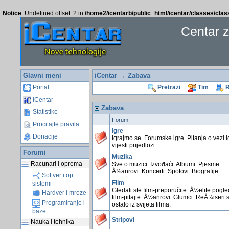
Notice
: Undefined offset: 2 in
/home2/icentarb/public_html/icentar/classes/cla
Centar 
Glavni meni
iCentar
→ Zabava
Portal
Pretrazi
Tim
R
iCentar
Zabava
Statistike
Forum
Procitajte pravila
Igre
Donacije
Igrajmo se. Forumske igre. Pitanja o vezi i
vijesti prijedlozi.
Forumi
Muzika
Racunari i oprema
Sve o muzici. Izvođaći. Albumi. Pjesme.
Å½anrovi. Koncerti. Spotovi. Biografije.
Softver i op.
Film
sistemi
Gledali ste film-preporučite. Å½elite pogl
Hardver i mreze
film-pitajte. Å½anrovi. Glumci. ReÅ¾iseri 
Programiranje i
ostalo iz svijeta filma.
baze
Stripovi
Nauka i tehnika