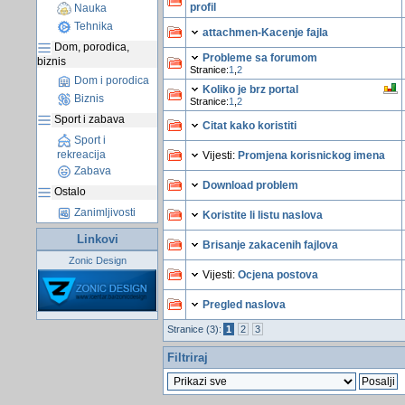
profil
Nauka
Tehnika
attachmen-Kacenje fajla
Dom, porodica,
Probleme sa forumom
biznis
Stranice:
1
,
2
Dom i porodica
Koliko je brz portal
Biznis
Stranice:
1
,
2
Sport i zabava
Citat kako koristiti
Sport i
rekreacija
Vijesti:
Promjena korisnickog imena
Zabava
Download problem
Ostalo
Zanimljivosti
Koristite li listu naslova
Linkovi
Brisanje zakacenih fajlova
Zonic Design
Vijesti:
Ocjena postova
Pregled naslova
Stranice (3):
1
2
3
Filtriraj