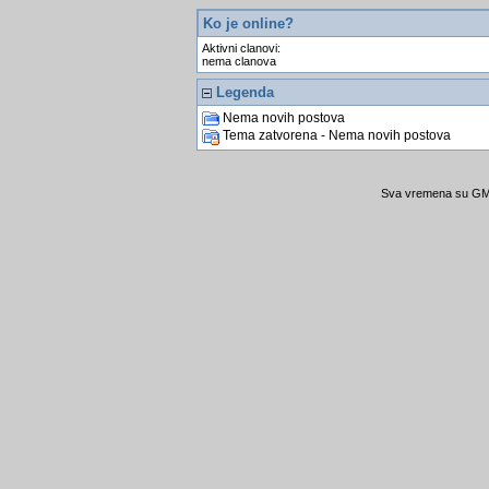
Ko je online?
Aktivni clanovi:
nema clanova
Legenda
Nema novih postova
Tema zatvorena - Nema novih postova
Sva vremena su GMT