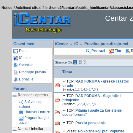
Notice
: Undefined offset: 2 in
/home2/icentarb/public_html/icentar/classes/cla
Centar 
Glavni meni
iCentar
→
iC
→ Pravila-upute-dizajn-rad
Portal
Pretrazi
Tim
R
iCentar
Stranice (3):
1
2
3
Statistike
Tema
Procitajte pravila
Donacije
TOP:
RAD FORUMA - greske i zastoji
u radu
Forumi
Stranice:
1
,
2
,
3
,
4
,
5
,
6
,
7
,
8
,
9
Racunari i oprema
TOP:
RAD FORUMA - Sugestije i
primjedbe.
Softver i op.
Stranice:
1
,
2
,
3
,
4
,
5
,
6
,
7
,
8
sistemi
TOP:
Pitanja i upute za koristenje
Hardver i mreze
opcija foruma*
Programiranje i
baze
TOP:
Pravila ponasanja
Nauka i tehnika
Vijesti:
Po ko zna koji put: Popunite