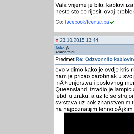
Vala vrijeme je bilo, kablovi i
nesto sto ce rijesiti ovaj prob
Go:
facebook/Icentar.ba
23.10.2015 13:44
Avko
Administrator
Predmet:
Re: Odzvonnilo kablovi
evo vidimo kako je ovdje kris r
nam je pricao carobnjak u sv
inÅ¾enjerstva i poslovnog m
Queensland, izradio je lampic
lebdi u zraku, a uz to se stru
svrstava uz bok znanstvenim ti
na najpoznatijim tehnoloÅ¡kim 