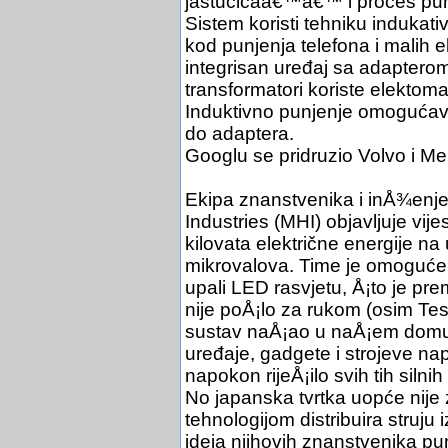
jastučićaâ€™â€™ i proces pun
Sistem koristi tehniku indukati
kod punjenja telefona i malih e
integrisan uređaj sa adapterom 
transformatori koriste elektom
Induktivno punjenje omogućava 
do adaptera.
Googlu se pridruzio Volvo i M
Ekipa znanstvenika i inÅ¾enjer
Industries (MHI) objavljuje vije
kilovata električne energije 
mikrovalova. Time je omogućen
upali LED rasvjetu, Å¡to je pre
nije poÅ¡lo za rukom (osim Tesl
sustav naÅ¡ao u naÅ¡em domu
uređaje, gadgete i strojeve n
napokon rijeÅ¡ilo svih tih silni
No japanska tvrtka uopće nije
tehnologijom distribuira struju 
ideja njihovih znanstvenika p