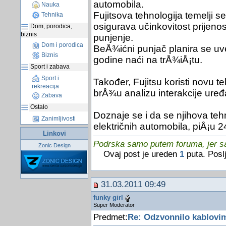
automobila.
Nauka
Fujitsova tehnologija temelji s
Tehnika
osigurava učinkovitost prijeno
Dom, porodica,
biznis
punjenje.
Dom i porodica
BeÅ¾ićni punjač planira se uve
Biznis
godine naći na trÅ¾iÅ¡tu.
Sport i zabava
Sport i
Također, Fujitsu koristi novu 
rekreacija
brÅ¾u analizu interakcije uređ
Zabava
Ostalo
Doznaje se i da se njihova tehn
Zanimljivosti
električnih automobila, piÅ¡u 2
Linkovi
Podrska samo putem foruma, jer sam
Zonic Design
Ovaj post je ureden
1
puta. Posl
31.03.2011 09:49
funky girl
Super Moderator
Predmet:
Re: Odzvonnilo kablovi