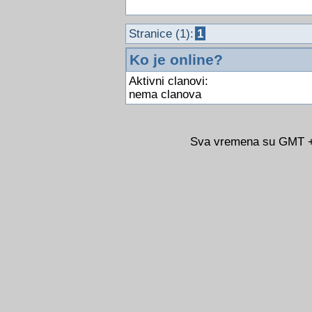
Stranice (1):
1
Ko je online?
Aktivni clanovi:
nema clanova
Sva vremena su GMT +0