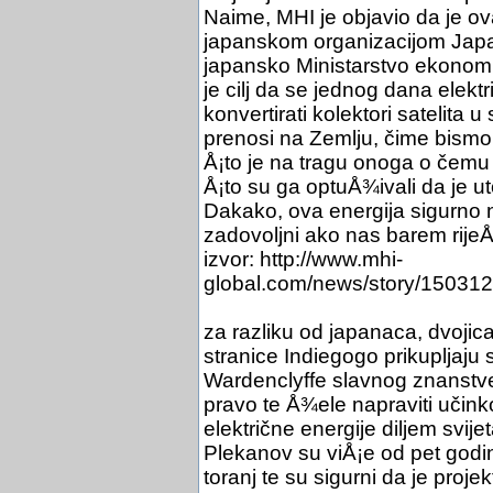
Naime, MHI je objavio da je ov
japanskom organizacijom Jap
japansko Ministarstvo ekonomij
je cilj da se jednog dana elektri
konvertirati kolektori satelita
prenosi na Zemlju, čime bismo d
Å¡to je na tragu onoga o čemu 
Å¡to su ga optuÅ¾ivali da je ut
Dakako, ova energija sigurno n
zadovoljni ako nas barem rijeÅ¡i
izvor: http://www.mhi-
global.com/news/story/15031
za razliku od japanaca, dvojica 
stranice Indiegogo prikupljaju
Wardenclyffe slavnog znanstve
pravo te Å¾ele napraviti učink
električne energije diljem svije
Plekanov su viÅ¡e od pet godin
toranj te su sigurni da je proje