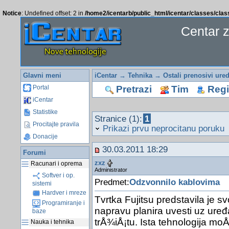
Notice
: Undefined offset: 2 in
/home2/icentarb/public_html/icentar/classes/cla
Centar 
Glavni meni
iCentar
→
Tehnika
→
Ostali prenosivi ured
Pretrazi
Tim
Regis
Portal
iCentar
Statistike
Stranice (1):
1
Procitajte pravila
Prikazi prvu neprocitanu poruku
Donacije
30.03.2011 18:29
Forumi
zxz
Racunari i oprema
Administrator
Softver i op.
Predmet:
Odzvonnilo kablovima
sistemi
Hardver i mreze
Tvrtka Fujitsu predstavila je 
Programiranje i
napravu planira uvesti uz uređ
baze
trÅ¾iÅ¡tu. Ista tehnologija moÅ¾
Nauka i tehnika