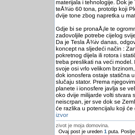
materijala i tehnologije. Dok je
teÅ¾io 60 tona, prototip koji P
dvije tone zbog napretka u mat
Gdje bi se pronaÅ¡le te ogromn
zadovoljile potrebe cijelog svij
Da je Tesla Å¾iv danas, odgovo
koncept na sljedeći način : Zami
pokretnog dijela ili rotora i sta
treba preslikati na veći model
svoje osi vrlo velikom brzinom,
dok ionosfera ostaje statična 
slučaju stator. Prema njegovim 
planete i ionosfere javlja se ve
oko dvije milijarde volti stvar
neiscrpan, jer sve dok se Zemlja
će razlika u potencijalu koji će
izvor
zivot je moja domovina.
Ovaj post je ureden
1
puta. Poslje