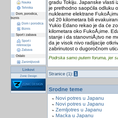
gradu Tokiju. Japanske vlasti 
Nauka
je prethodno saopćila odluku 
Tehnika
nuklearne elektrane FukoÅ¡ima.
Dom, porodica,
biznis
od 20 kilometara bili evakuiran
Dom i porodica
Yukio Edano rekao je da će zo
Biznis
kilometara oko FukoÅ¡ime. Eda
Sport i zabava
stanje i da stanovniÅ¡tvo ne m
Sport i
da je visok nivo radijacije otkr
rekreacija
zabrinutost o dugoročnom utica
Zabava
Ostalo
Podrska samo putem foruma, jer sam
Zanimljivosti
Linkovi
Stranice (1):
1
Zonic Design
Srodne teme
Novi potres u Japanu
Novi potres u Japanu
Zemljotres u Japanu
Macka u Japanu