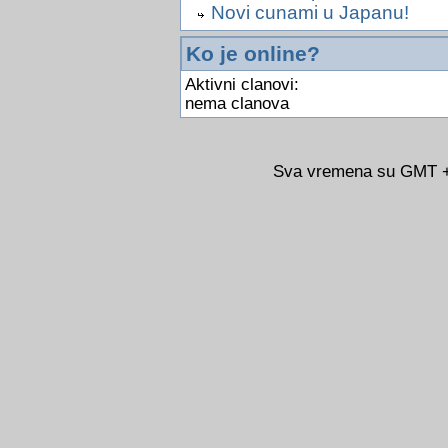
Novi cunami u Japanu!
Ko je online?
Aktivni clanovi:
nema clanova
Sva vremena su GMT +0