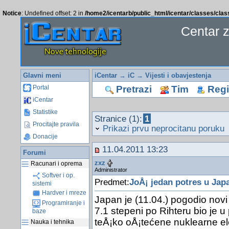
Notice
: Undefined offset: 2 in
/home2/icentarb/public_html/icentar/classes/cla
Centar 
Glavni meni
iCentar
→
iC
→
Vijesti i obavjestenja
Pretrazi
Tim
Regis
Portal
iCentar
Statistike
Stranice (1):
1
Procitajte pravila
Prikazi prvu neprocitanu poruku
Donacije
11.04.2011 13:23
Forumi
zxz
Racunari i oprema
Administrator
Softver i op.
Predmet:
JoÅ¡ jedan potres u Jap
sistemi
Hardver i mreze
Japan je (11.04.) pogodio novi
Programiranje i
7.1 stepeni po Rihteru bio je u
baze
teÅ¡ko oÅ¡tećene nuklearne ele
Nauka i tehnika