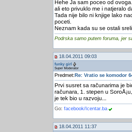
Hehe Ja sam poceo od ovoga. 
ali eto privuklo me i natjeralo 
Tada nije bilo ni knjige lako n
poceti.
Neznam kada su se ostali sreli 
Podrska samo putem foruma, jer sam
18.04.2011 09:03
funky girl
Super Moderator
Predmet:
Re: Vratio se komodor 6
Prvi susret sa računarima je b
računara, 1. stepen u SoroÅ¡u,
je tek bio u razvoju...
Go:
facebook/Icentar.ba
18.04.2011 11:37