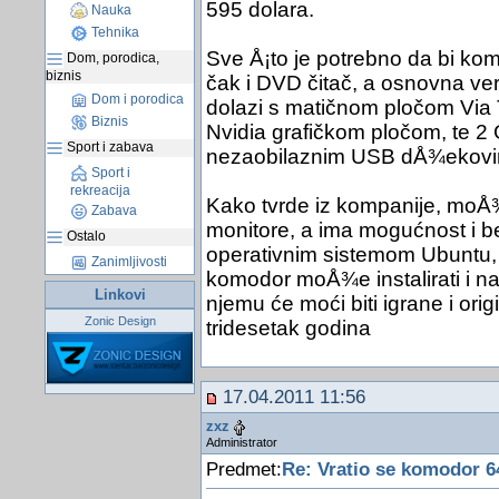
595 dolara.
Nauka
Tehnika
Sve Å¡to je potrebno da bi komp
Dom, porodica,
biznis
čak i DVD čitač, a osnovna v
Dom i porodica
dolazi s matičnom pločom Via 
Biznis
Nvidia grafičkom pločom, te 2 
Sport i zabava
nezaobilaznim USB dÅ¾ekovi
Sport i
rekreacija
Kako tvrde iz kompanije, moÅ¾e
Zabava
monitore, a ima mogućnost i b
Ostalo
operativnim sistemom Ubuntu, 
Zanimljivosti
komodor moÅ¾e instalirati i n
Linkovi
njemu će moći biti igrane i orig
Zonic Design
tridesetak godina
17.04.2011 11:56
zxz
Administrator
Predmet:
Re: Vratio se komodor 6