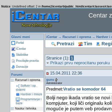
Notice
: Undefined offset: 2 in
/home2/icentarb/public_html/icentar/classes/cla
Centar 
Glavni meni
iCentar
→
Racunari i oprema
→
Hardver i
Pretrazi
Tim
Regis
Portal
iCentar
Statistike
Stranice (1):
1
Procitajte pravila
Prikazi prvu neprocitanu poruku
Donacije
15.04.2011 22:36
Forumi
guns
Racunari i oprema
Administrator
Softver i op.
Predmet:
Vratio se komodor 64
sistemi
Hardver i mreze
Bolji nego ikada vratio se novi
Programiranje i
kompjuter, koji liči originalu k
baze
moguće je putem veb prodavnic
Nauka i tehnika