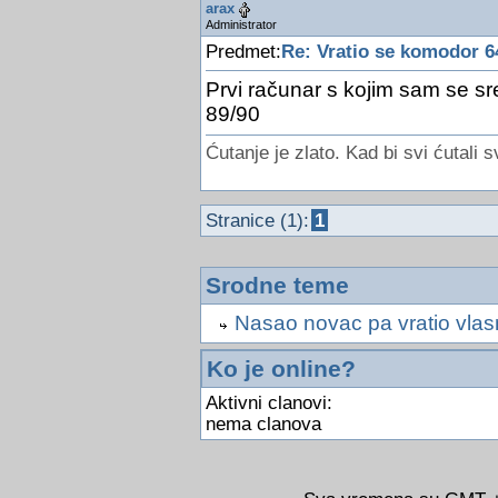
arax
Administrator
Predmet:
Re: Vratio se komodor 6
Prvi računar s kojim sam se sre
89/90
Ćutanje je zlato. Kad bi svi ćutali s
Stranice (1):
1
Srodne teme
Nasao novac pa vratio vlas
Ko je online?
Aktivni clanovi:
nema clanova