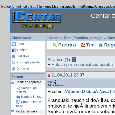
Notice
: Undefined offset: 2 in
/home2/icentarb/public_html/icentar/classes/cla
Centar 
Glavni meni
iCentar
→
Dom_Porodica_zdravlje
→
Alte
Pretrazi
Tim
Regis
Portal
iCentar
Statistike
Stranice (1):
1
Procitajte pravila
Prikazi prvu neprocitanu poruku
Donacije
21.04.2011 23:37
Forumi
zxz
Racunari i oprema
Administrator
Softver i op.
Predmet:
Vitamin D ublaÅ¾ava hr
sistemi
Hardver i mreze
Francuski naučnici doÅ¡li su d
Programiranje i
brakove, te rijeÅ¡iti problem h
baze
Svaka četvrta odrasla osoba i
Nauka i tehnika