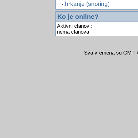
hrkanje (snoring)
Ko je online?
Aktivni clanovi:
nema clanova
Sva vremena su GMT +0