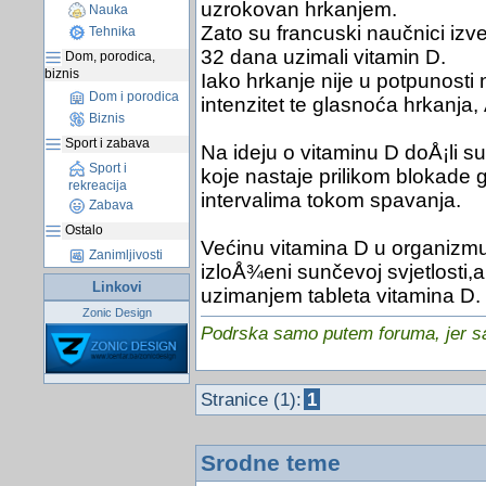
uzrokovan hrkanjem.
Nauka
Zato su francuski naučnici izv
Tehnika
32 dana uzimali vitamin D.
Dom, porodica,
biznis
Iako hrkanje nije u potpunosti 
Dom i porodica
intenzitet te glasnoća hrkanja,
Biznis
Sport i zabava
Na ideju o vitaminu D doÅ¡li 
Sport i
koje nastaje prilikom blokade 
rekreacija
intervalima tokom spavanja.
Zabava
Ostalo
Većinu vitamina D u organizmu
Zanimljivosti
izloÅ¾eni sunčevoj svjetlosti,
Linkovi
uzimanjem tableta vitamina D.
Zonic Design
Podrska samo putem foruma, jer sam
Stranice (1):
1
Srodne teme