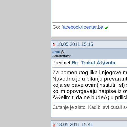
Go:
facebook/Icentar.ba
18.05.2011 15:15
arax
Administrator
Predmet:
Re: Trokut Å¾ivota
Za pomenutog lika i njegove mai
Navodno je u pitanju prevarant i
koja se bave ovim(instituti i sl
kojim opovrgavaju natpise iz o
Å½elim ti da ne budeÅ¡ u prilic
Ćutanje je zlato. Kad bi svi ćutali s
18.05.2011 15:41