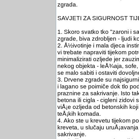
zgrada.
SAVJETI ZA SIGURNOST T
1. Skoro svatko tko "zaroni i s
zgrade, biva zdrobljen - ljudi ko
2. Å½ivotinje i mala djeca insti
vi trebate napraviti tijekom po
minimalizirati ozljede jer zau
nekog objekta - leÅ¾aja, sofe, 
se malo sabiti i ostaviti dovolj
3. Drvene zgrade su najsigurnije
i lagano se poimiče dok tlo pod
praznine za sakrivanje. Isto 
betona ili cigla - cigleni zido
viÅ¡e ozljeda od betonskih koji
teÅ¡kih komada.
4. Ako ste u krevetu tijekom po
kreveta, u slučaju uruÅ¡avanja
sakrivanje.