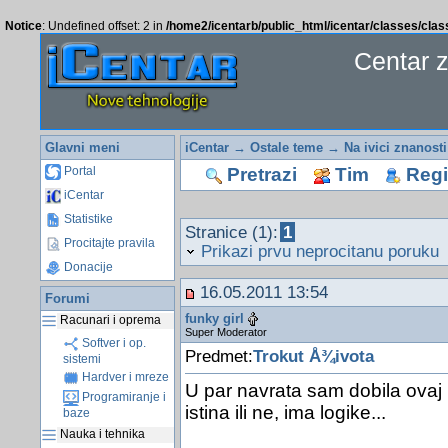
Notice
: Undefined offset: 2 in
/home2/icentarb/public_html/icentar/classes/cla
Centar 
Glavni meni
iCentar
→
Ostale teme
→
Na ivici znanosti
Pretrazi
Tim
Regis
Portal
iCentar
Statistike
Stranice (1):
1
Procitajte pravila
Prikazi prvu neprocitanu poruku
Donacije
16.05.2011 13:54
Forumi
funky girl
Racunari i oprema
Super Moderator
Softver i op.
Predmet:
Trokut Å¾ivota
sistemi
Hardver i mreze
U par navrata sam dobila ovaj 
Programiranje i
istina ili ne, ima logike...
baze
Nauka i tehnika