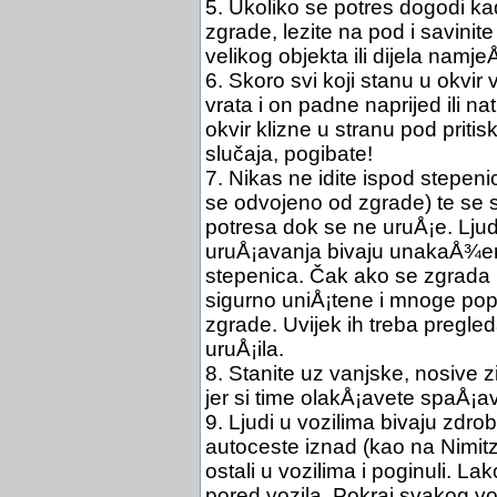
5. Ukoliko se potres dogodi kad
zgrade, lezite na pod i savinit
velikog objekta ili dijela namjeÅ
6. Skoro svi koji stanu u okvir
vrata i on padne naprijed ili na
okvir klizne u stranu pod prit
slučaja, pogibate!
7. Nikas ne idite ispod stepenic
se odvojeno od zgrade) te se s
potresa dok se ne uruÅ¡e. Ljudi
uruÅ¡avanja bivaju unakaÅ¾en
stepenica. Čak ako se zgrada i 
sigurno uniÅ¡tene i mnoge pop
zgrade. Uvijek ih treba pregled
uruÅ¡ila.
8. Stanite uz vanjske, nosive z
jer si time olakÅ¡avete spaÅ¡av
9. Ljudi u vozilima bivaju zdroblj
autoceste iznad (kao na Nimit
ostali u vozilima i poginuli. Lak
pored vozila. Pokraj svakog vo