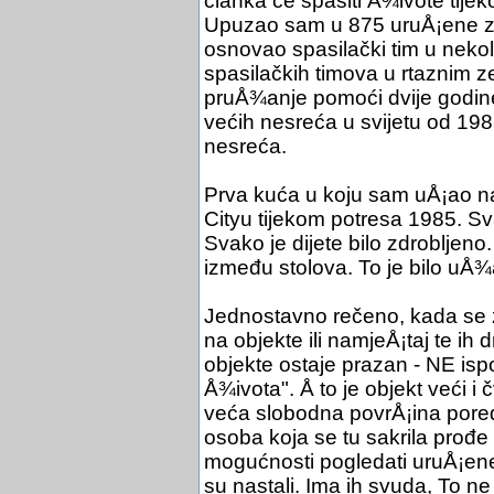
članka će spasiti Å¾ivote tije
Upuzao sam u 875 uruÅ¡ene zg
osnovao spasilački tim u neko
spasilačkih timova u rtaznim 
pruÅ¾anje pomoći dvije godin
većih nesreća u svijetu od 198
nesreća.
Prva kuća u koju sam uÅ¡ao na
Cityu tijekom potresa 1985. Sva
Svako je dijete bilo zdrobljeno.
između stolova. To je bilo uÅ
Jednostavno rečeno, kada se 
na objekte ili namjeÅ¡taj te ih 
objekte ostaje prazan - NE ispo
Å¾ivota". Å to je objekt veći i 
veća slobodna povrÅ¡ina pored 
osoba koja se tu sakrila prođe
mogućnosti pogledati uruÅ¡ene 
su nastali. Ima ih svuda, To ne 