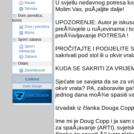
U svjetlu nedavnog potresa koj
Nauka
Molim Vas, poÅ¡aljite dalje!
Tehnika
Dom, porodica,
biznis
UPOZORENJE: Autor je iskusan 
Dom i porodica
preÅ¾ivjele u ruÅ¡evinama i tvrd
Biznis
preÅ¾ivljavanje POTRESA !
Sport i zabava
Sport i
PROČITAJTE I PODIJELITE S
rekreacija
sakrivati pod stol ili u okvir v
Zabava
Ostalo
KUDA SE SAKRITI ZA VRIJ
Zanimljivosti
Linkovi
Sjećate se savjeta da se za vrij
Zonic Design
okvir vrata? PA, zaboravite ga!
jednog dana moÅ¾e spasiti vaÅ
Izvadak iz članka Douga Copp
Ime mi je Doug Copp i ja sam d
za spaÅ¡avanje (ARTI), svjetsk