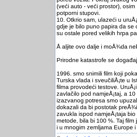
(veći auto - veći prostor), osim
potporni stupovi.
10. Otkrio sam, ulazeći u uruÅ
gdje je bilo puno papira da se
su ostale pored velikih hrpa pa
Å aljite ovo dalje i moÅ¾da ne
Prirodne katastrofe se događaju
1996. smo snimili film koji po
Turska vlada i sveučiliÅ¡te u I
filma provodeći testove. UruÅ¡i
zavlačilo pod namjeÅ¡taj, a 10
izazvanog potresa smo upuzali
dokazali da bi postotak preÅ¾
zavukla ispod namjeÅ¡taja bio 
metode, bila bi 100 %. Taj film
i u mnogim zemljama Europe 