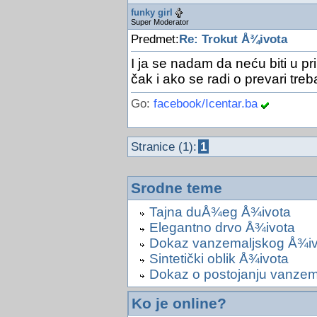
funky girl
Super Moderator
Predmet:
Re: Trokut Å¾ivota
I ja se nadam da neću biti u pri
čak i ako se radi o prevari tre
Go:
facebook/Icentar.ba
Stranice (1):
1
Srodne teme
Tajna duÅ¾eg Å¾ivota
Elegantno drvo Å¾ivota
Dokaz vanzemaljskog Å¾iv
Sintetički oblik Å¾ivota
Dokaz o postojanju vanzem
Ko je online?