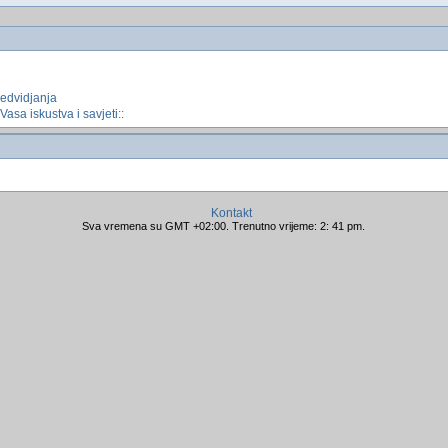
redvidjanja
:Vasa iskustva i savjeti::
Kontakt
Sva vremena su GMT +02:00. Trenutno vrijeme: 2: 41 pm.