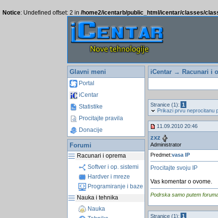
Notice
: Undefined offset: 2 in
/home2/icentarb/public_html/icentar/classes/cla
Glavni meni
iCentar
→
Racunari i 
Portal
iCentar
Stranice (1):
1
Statistike
Prikazi prvu neprocitanu 
Procitajte pravila
11.09.2010 20:46
Donacije
zxz
Administrator
Forumi
Predmet:
vasa IP
Racunari i oprema
Softver i op. sistemi
Procitajte svoju IP
Hardver i mreze
Vas komentar o ovome.
Programiranje i baze
Podrska samo putem foruma, j
Nauka i tehnika
Nauka
Stranice (1):
1