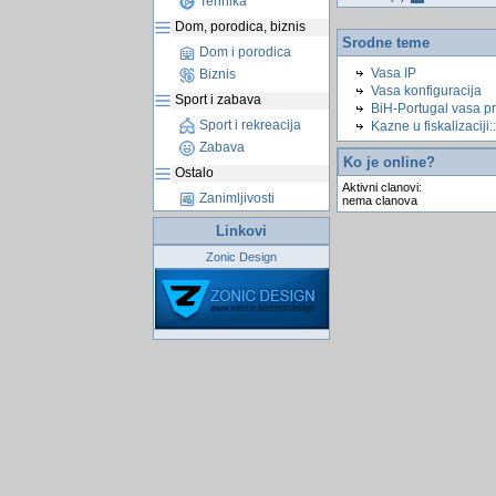
Tehnika
Dom, porodica, biznis
Srodne teme
Dom i porodica
Vasa IP
Biznis
Vasa konfiguracija
Sport i zabava
BiH-Portugal vasa p
Sport i rekreacija
Kazne u fiskalizaciji:
Zabava
Ko je online?
Ostalo
Aktivni clanovi:
Zanimljivosti
nema clanova
Linkovi
Zonic Design