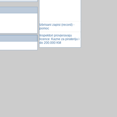
Izbrisani zapisi (record) -
pomoc
Inspektori provjeravaju
licence: Kazne za pirateriju i
do 200.000 KM
Osvrt na Windows 8 â€“
jeftino, stabilno, ugodno i
brzo
Odakle potiču tapete?
Koristan PHP kod
Trebam pomoc oko
nadzorne kamere
Opcije na forumu
MySQL tipovi podataka
AnVir task menager
update podatka na combo
boxu