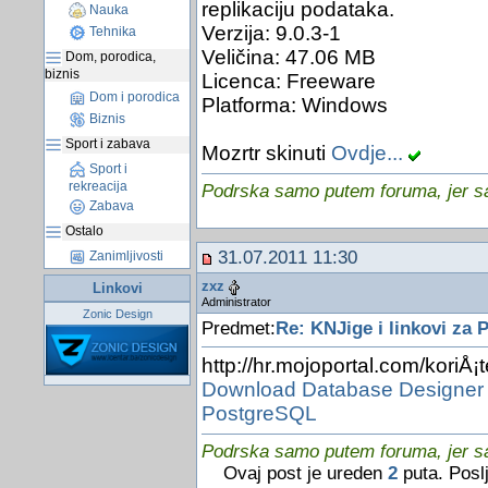
replikaciju podataka.
Nauka
Verzija: 9.0.3-1
Tehnika
Veličina: 47.06 MB
Dom, porodica,
biznis
Licenca: Freeware
Dom i porodica
Platforma: Windows
Biznis
Sport i zabava
Mozrtr skinuti
Ovdje...
Sport i
rekreacija
Podrska samo putem foruma, jer sam
Zabava
Ostalo
31.07.2011 11:30
Zanimljivosti
zxz
Linkovi
Administrator
Zonic Design
Predmet:
Re: KNJige i linkovi za
http://hr.mojoportal.com/koriÅ¡
Download Database Designer 
PostgreSQL
Podrska samo putem foruma, jer sam
Ovaj post je ureden
2
puta. Posl