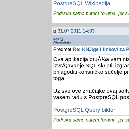
PostgreSQL Wikipedija
Podrska samo putem foruma, jer sam
31.07.2011 14:33
zxz
Administrator
Predmet:
Re: KNJige i linkovi za
Ova aplikacija pruÅ¾a vam niz
izvrÅ¡avanje SQL skripti, izgr
prilagoditi korisničko sučelje
toga.
Uz sve ove značajke ovaj softv
vasem radu s PostgreSQL posl
PostgreSQL Query bilder
Podrska samo putem foruma, jer sam