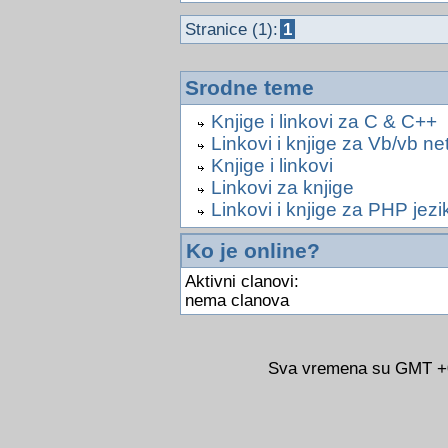
Stranice (1):
1
Srodne teme
Knjige i linkovi za C & C++
Linkovi i knjige za Vb/vb ne
Knjige i linkovi
Linkovi za knjige
Linkovi i knjige za PHP jezi
Ko je online?
Aktivni clanovi:
nema clanova
Sva vremena su GMT +02