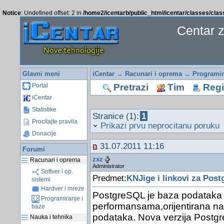
Notice
: Undefined offset: 2 in
/home2/icentarb/public_html/icentar/classes/cla
Centar 
Glavni meni
iCentar
→
Racunari i oprema
→
Programir
Pretrazi
Tim
Regis
Portal
iCentar
Statistike
Stranice (1):
1
Procitajte pravila
Prikazi prvu neprocitanu poruku
Donacije
31.07.2011 11:16
Forumi
zxz
Racunari i oprema
Administrator
Softver i op.
Predmet:
KNJige i linkovi za Pos
sistemi
Hardver i mreze
PostgreSQL je baza podataka 
Programiranje i
performansama,orijentirana na
baze
podataka. Nova verzija Postg
Nauka i tehnika