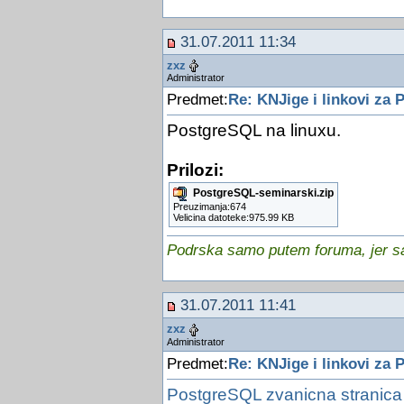
31.07.2011 11:34
zxz
Administrator
Predmet:
Re: KNJige i linkovi za
PostgreSQL na linuxu.
Prilozi:
PostgreSQL-seminarski.zip
Preuzimanja:674
Velicina datoteke:975.99 KB
Podrska samo putem foruma, jer sam
31.07.2011 11:41
zxz
Administrator
Predmet:
Re: KNJige i linkovi za
PostgreSQL zvanicna stranica