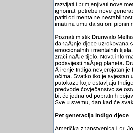
razvijati i primjenjivati nov
ignorirati potrebe nove generac
patiti od mentalne nestabilnos
imati na umu da su oni pioniri 
Poznati mistik Drunwalo Melhi
danaÅ¡nje djece uzrokovana s
emocionalnih i mentalnih tijela
zrači naÅ¡e tijelo. Nova infor
podsvijesti naÅ¡eg planeta. Dr
Å irenje Indiga nevjerojatan j
očima. Svatko tko je svjestan 
putokaze koje ostavljaju Indig
predvode čovječanstvo se ostva
bit će jedna od popratnih poj
Sve u svemu, dan kad će svako d
Pet generacija Indigo djece
Američka znanstvenica Lori Joh