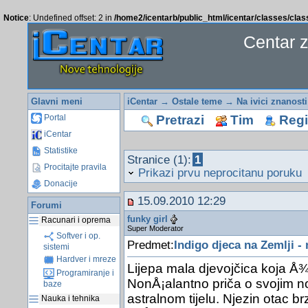
Notice
: Undefined offset: 2 in
/home2/icentarb/public_html/icentar/classes/cla
Centar 
Glavni meni
iCentar
→
Ostale teme
→
Na ivici znanosti
Pretrazi
Tim
Regis
Portal
iCentar
Statistike
Stranice (1):
1
Procitajte pravila
Prikazi prvu neprocitanu poruku
Donacije
15.09.2010 12:29
Forumi
funky girl
Racunari i oprema
Super Moderator
Softver i op.
Predmet:
Indigo djeca na Zemlji -
sistemi
Hardver i mreze
Lijepa mala djevojčica koja Å¾ivi
Programiranje i
NonÅ¡alantno priča o svojim n
baze
astralnom tijelu. Njezin otac 
Nauka i tehnika