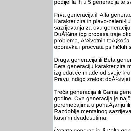
podijelila ih u 5 generacija te
Prva generacija ili Alfa gener
Karakterizira ih plavo-zeleni-l
sazrijevanja za ovu generaciju 
DuÅ¾ina tog procesa traje oko
problema, Å¾ivotnih teÅ¡koća i
oporavka i procvata psihičkih 
Druga generacija ili Beta gene
Beta generaciju karakterizira m
izgledat će mlađe od svoje kro
Pravu indigo zrelost doÅ¾ivjet
Treća generacija ili Gama gen
godine. Ova generacija je najč
poremećajima u ponaÅ¡anju ili 
Razdoblje mentalnog sazrijevan
kasnim dvadesetima.
Četvrta generacija ili Delta g