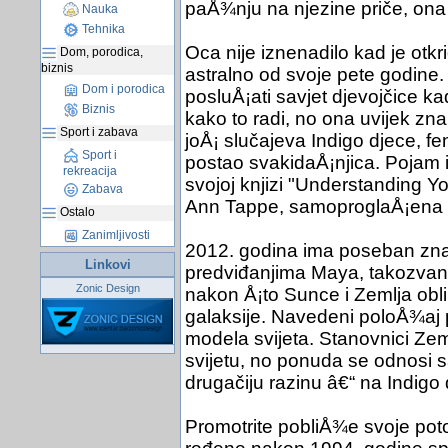
paÅ¾nju na njezine priče, ona j
Nauka
Tehnika
Oca nije iznenadilo kad je otk
Dom, porodica,
biznis
astralno od svoje pete godine. 
Dom i porodica
posluÅ¡ati savjet djevojčice ka
Biznis
kako to radi, no ona uvijek zn
Sport i zabava
joÅ¡ slučajeva Indigo djece, fe
Sport i
postao svakidaÅ¡njica. Pojam in
rekreacija
svojoj knjizi "Understanding Y
Zabava
Ann Tappe, samoproglaÅ¡ena v
Ostalo
Zanimljivosti
2012. godina ima poseban zna
Linkovi
predviđanjima Maya, takozvani 
Zonic Design
nakon Å¡to Sunce i Zemlja obli
galaksije. Navedeni poloÅ¾aj
modela svijeta. Stanovnici Ze
svijetu, no ponuda se odnosi s
drugačiju razinu â€“ na Indigo 
Promotrite pobliÅ¾e svoje pot