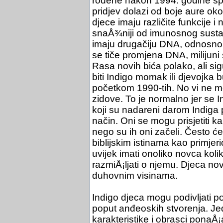
rođene nakon 1994. godine sp
pridjev dolazi od boje aure oko 
djece imaju različite funkcije i
snaÅ¾niji od imunosnog susta
imaju drugačiju DNA, odnosno 
se tiče promjena DNA, milijuni 
Rasa novih bića polako, ali sig
biti Indigo momak ili djevojka
početkom 1990-tih. No vi ne mo
zidove. To je normalno jer se 
koji su nadareni darom Indiga 
način. Oni se mogu prisjetiti ka
nego su ih oni začeli. Često će
biblijskim istinama kao primjer
uvijek imati onoliko novca kol
razmiÅ¡ljati o njemu. Djeca no
duhovnim visinama.
Indigo djeca mogu podivljati pop
poput anđeoskih stvorenja. Jed
karakteristike i obrasci ponaÅ¡