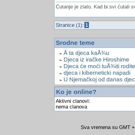
Ćutanje je zlato. Kad bi svi ćutali s
Stranice (1):
1
Srodne teme
Å ta djeca kaÅ¾u
Djeca iz iračke Hiroshime
Djeca će moći tuÅ¾iti rodite
djeca i kiberneticki napadi
U Njemačkoj od danas dje
Ko je online?
Aktivni clanovi:
nema clanova
Sva vremena su GMT +02