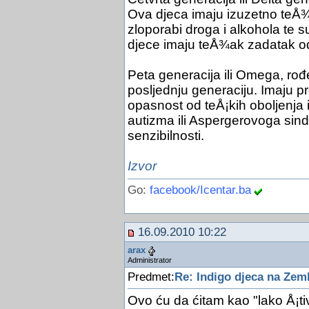
Ova djeca imaju izuzetno teÅ¾
zloporabi droga i alkohola te 
djece imaju teÅ¾ak zadatak od
Peta generacija ili Omega, rođ
posljednju generaciju. Imaju pr
opasnost od teÅ¡kih oboljenja 
autizma ili Aspergerovoga sind
senzibilnosti.
Izvor
Go:
facebook/Icentar.ba
16.09.2010 10:22
arax
Administrator
Predmet:
Re: Indigo djeca na Zeml
Ovo ću da ćitam kao "lako Å¡tiv