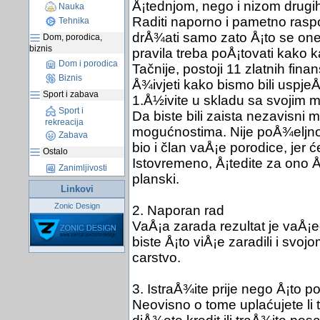
Å¡tednjom, nego i nizom drugih 
Nauka
Raditi naporno i pametno raspo
Tehnika
drÅ¾ati samo zato Å¡to se one 
Dom, porodica,
biznis
pravila treba poÅ¡tovati kako k
Dom i porodica
Tačnije, postoji 11 zlatnih fina
Biznis
Å¾ivjeti kako bismo bili uspjeÅ
Sport i zabava
1.Å½ivite u skladu sa svojim
Sport i
Da biste bili zaista nezavisni 
rekreacija
mogućnostima. Nije poÅ¾eljno
Zabava
bio i član vaÅ¡e porodice, jer 
Ostalo
Istovremeno, Å¡tedite za ono Å¡
Zanimljivosti
planski.
Linkovi
Zonic Design
2. Naporan rad
VaÅ¡a zarada rezultat je vaÅ¡eg 
biste Å¡to viÅ¡e zaradili i svoj
carstvo.
3. IstraÅ¾ite prije nego Å¡to p
Neovisno o tome uplaćujete li 