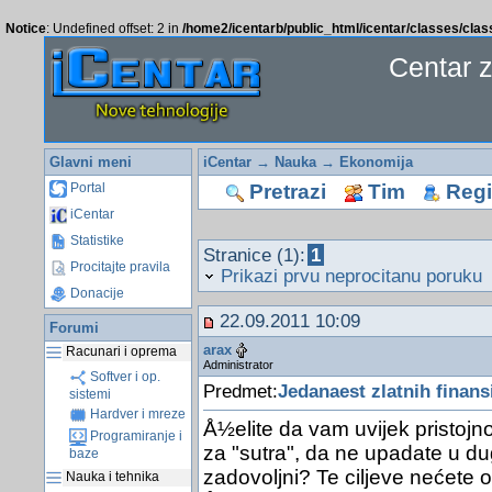
Notice
: Undefined offset: 2 in
/home2/icentarb/public_html/icentar/classes/cla
Centar 
Glavni meni
iCentar
→
Nauka
→
Ekonomija
Pretrazi
Tim
Regis
Portal
iCentar
Statistike
Stranice (1):
1
Procitajte pravila
Prikazi prvu neprocitanu poruku
Donacije
22.09.2011 10:09
Forumi
arax
Racunari i oprema
Administrator
Softver i op.
Predmet:
Jedanaest zlatnih finansi
sistemi
Hardver i mreze
Å½elite da vam uvijek pristojn
Programiranje i
za "sutra", da ne upadate u dug
baze
zadovoljni? Te ciljeve nećete 
Nauka i tehnika