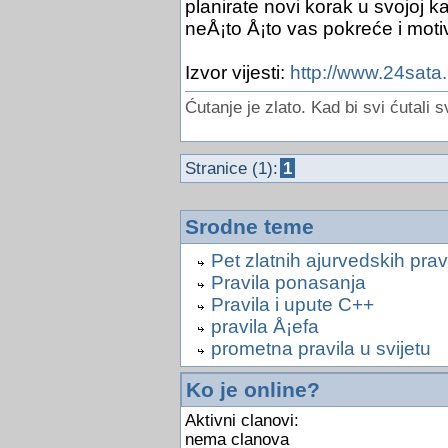
planirate novi korak u svojoj kar
neÅ¡to Å¡to vas pokreće i moti
Izvor vijesti:
http://www.24sata.
Ćutanje je zlato. Kad bi svi ćutali s
Stranice (1):
1
Srodne teme
Pet zlatnih ajurvedskih pravi
Pravila ponasanja
Pravila i upute C++
pravila Å¡efa
prometna pravila u svijetu
Ko je online?
Aktivni clanovi:
nema clanova