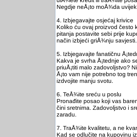
diÅ¾ete kredit ili traÅ¾ite pos
Negdje neÅ¡to moÅ¾da uvijek 
4. Izbjegavajte osjećaj krivice
Koliko ću ovaj proizvod često kor
pitanja postavite sebi prije ku
način izbjeći griÅ¾nju savjesti.
5. Izbjegavajte fanatičnu Å¡ted
Kakva je svrha Å¡tednje ako
priuÅ¡titi malo zadovoljstvo? 
Å¡to vam nije potrebno tog trenu
izdvojite manju svotu.
6. TeÅ¾ite sreću u poslu
Pronađite posao koji vas bare
čini sretnima. Zadovoljstvo i sr
zaradu.
7. TraÅ¾ite kvalitetu, a ne kvan
Kad se odlučite na kupovinu iz