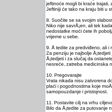
jeftinoće mogli bi kraće trajati
Jeftiniji će tako na kraju biti u 
8. Suočite se sa svojim slabos
Niko nije savrÅ¡en, ali tek kada
nedostatke moći ćete ih poboljÅ¡
vrijeme u sebe.
9. Å tedite za predviđeno, ali 
Za penziju je najbolje Å¡tedjet
Å¡tedjeti i za slučaj da ostane
nesreće, zatreba medicinska n
10. Pregovarajte
Vrata nikada nisu zatvorena dok
plaći i pogodnostima koje moÅ¾
samopouzdanje i pristojnost.
11. Postavite cilj na vrhu ciljev
Bilo da Å¡tedite za putovanje na 